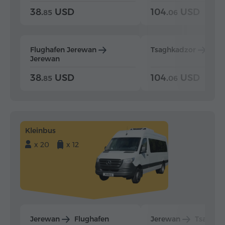
38.
USD
104.
USD
85
06
Flughafen Jerewan
Tsaghkadzor
Jer
Jerewan
38.
USD
104.
USD
85
06
Kleinbus
x 20
x 12
Jerewan
Flughafen
Jerewan
Tsaghka