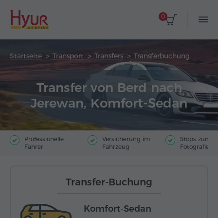
0
Startseite
Transport
Transfers
Transferbuchung
Transfer von Berd nach
Jerewan, Komfort-Sedan
Professionelle
Versicherung im
Stops zum
Fahrer
Fahrzeug
Fotografiere
Transfer-Buchung
Komfort-Sedan