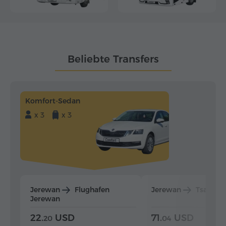
Beliebte Transfers
Komfort-Sedan
x 3
x 3
Jerewan
Flughafen
Jerewan
Tsaghka
Jerewan
22.
USD
71.
USD
20
04