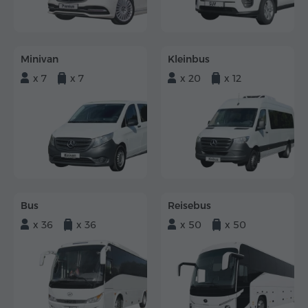
Minivan
Kleinbus
x 7
x 7
x 20
x 12
Bus
Reisebus
x 36
x 36
x 50
x 50