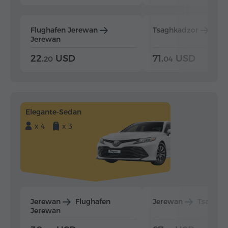
Flughafen Jerewan
Tsaghkadzor
Jer
Jerewan
22.
USD
71.
USD
20
04
Elegante-Sedan
x 4
x 3
Jerewan
Flughafen
Jerewan
Tsaghka
Jerewan