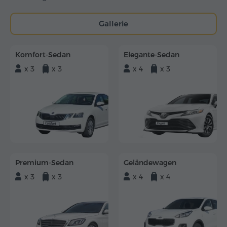
Gallerie
Komfort-Sedan
Elegante-Sedan
x 3
x 3
x 4
x 3
Premium-Sedan
Geländewagen
x 3
x 3
x 4
x 4