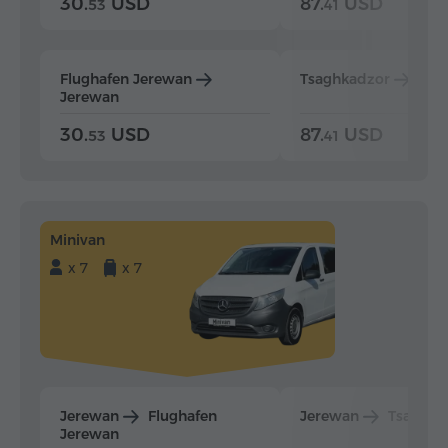
30.
USD
87.
USD
53
41
Flughafen Jerewan
Tsaghkadzor
Jer
Jerewan
30.
USD
87.
USD
53
41
Minivan
x 7
x 7
Jerewan
Flughafen
Jerewan
Tsaghka
Jerewan