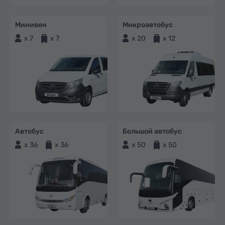
Минивен
Микроавтобус
x 7
x 7
x 20
x 12
Автобус
Большой автобус
x 36
x 36
x 50
x 50