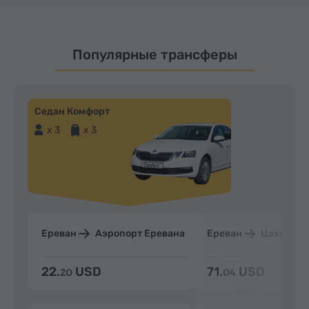
Популярные трансферы
Седан Комфорт
x 3
x 3
Ереван
Аэропорт Еревана
Ереван
Цахкадзо
22.
USD
71.
USD
20
04