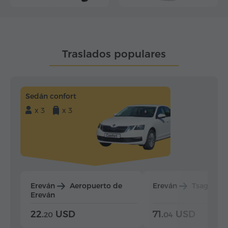
Traslados populares
Sedán confort
x 3
x 3
Ereván
Aeropuerto de
Ereván
Tsaghkad
Ereván
22.
USD
71.
USD
20
04