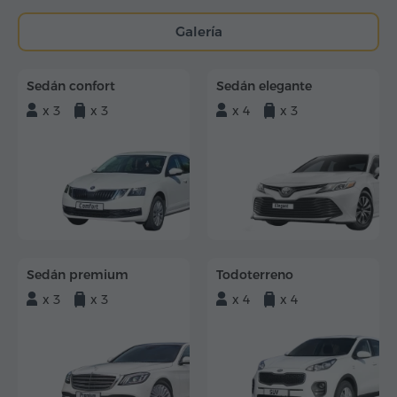
Galería
Sedán confort
Sedán elegante
x 3
x 3
x 4
x 3
Sedán premium
Todoterreno
x 3
x 3
x 4
x 4