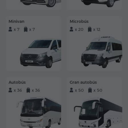
Minivan
Microbús
x 7
x 7
x 20
x 12
Autobús
Gran autobús
x 36
x 36
x 50
x 50