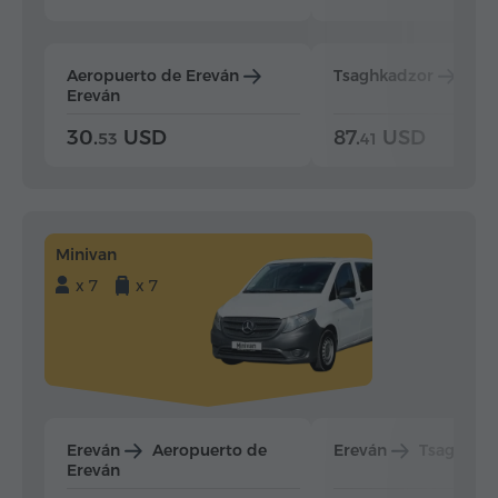
Aeropuerto de Ereván
Tsaghkadzor
Ere
Ereván
30.
USD
87.
USD
53
41
Minivan
x 7
x 7
Ereván
Aeropuerto de
Ereván
Tsaghkad
Ereván