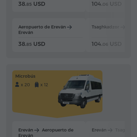
38.
USD
104.
USD
85
06
Aeropuerto de Ereván
Tsaghkadzor
Ere
Ereván
38.
USD
104.
USD
85
06
Microbús
x 20
x 12
Ereván
Aeropuerto de
Ereván
Tsaghkad
Ereván