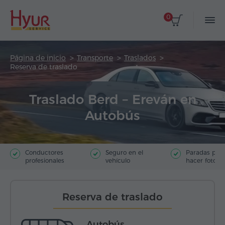
0
Página de inicio
Transporte
Traslados
Reserva de traslado
Traslado Berd – Ereván en
Autobús
Conductores
Seguro en el
Paradas par
profesionales
vehículo
hacer fotos
Reserva de traslado
Autobús