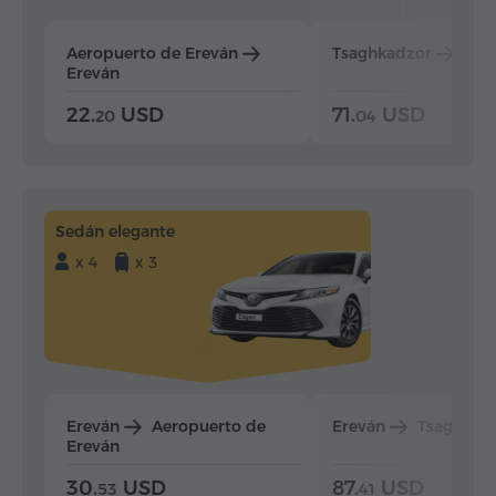
Aeropuerto de Ereván
Tsaghkadzor
Ere
Ereván
22.
USD
71.
USD
20
04
Sedán elegante
x 4
x 3
Ereván
Aeropuerto de
Ereván
Tsaghkad
Ereván
30.
USD
87.
USD
53
41