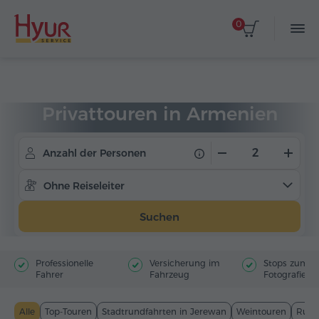
0
Startseite
Touren
Privattouren
Privattouren in Armenien
Anzahl der Personen
Ohne Reiseleiter
Suchen
Professionelle
Versicherung im
Stops zum
Fahrer
Fahrzeug
Fotografiere
Alle
Top-Touren
Stadtrundfahrten in Jerewan
Weintouren
Rund