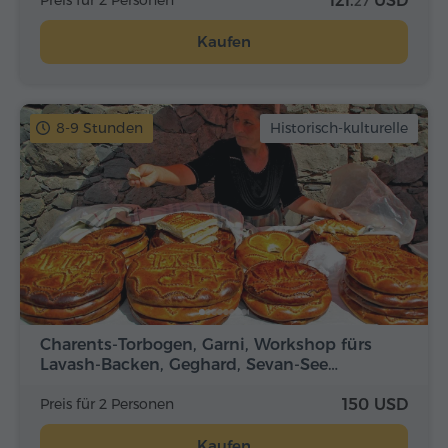
Preis für 2 Personen
121.
USD
27
Kaufen
8-9 Stunden
Historisch-kulturelle
Charents-Torbogen, Garni, Workshop fürs
Lavash-Backen, Geghard, Sevan-See…
Preis für 2 Personen
150 USD
Kaufen