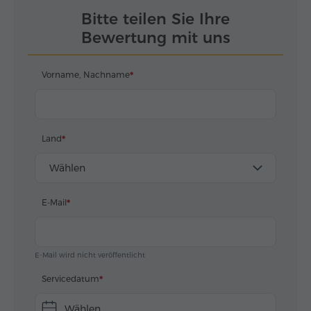
Экскурсия проходила в дружеской отмасфере и за
Bitte teilen Sie Ihre
это большое спасибо Тиграну. Всем рекамендую
Bewertung mit uns
данный сервис. Спасибо ребята что вы такие
классные!!!
Vorname, Nachname
Land
Wählen
E-Mail
E-Mail wird nicht veröffentlicht
Servicedatum
Wählen