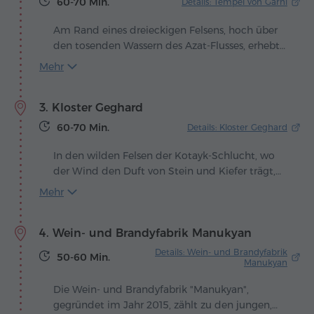
60-70 Min.
Details: Tempel von Garni
schneebedeckten Masis überwältigt war. So
entstand die Idee, eine Art "Tempel" für den
Am Rand eines dreieckigen Felsens, hoch über
Ararat zu errichten – einen Bogen, durch den
den tosenden Wassern des Azat-Flusses, erhebt
der majestätische Berg wie in einem
sich der heidnische Tempel von Garni, der
Mehr
Gemälderahmen erscheint. Man erzählt, dass
einzige Hüter des antiken Erbes Armeniens, der
der Dichter selbst diese Gegend gerne
die Jahrhunderte überstanden hat. Seine
besuchte, weshalb der Ort heute als lebendige
3. Kloster Geghard
schlanken Säulen, der Sonne zugewandt,
Erinnerung an sein Erbe gilt.
scheinen ihr stilles Opfer für Mihr, den
60-70 Min.
Details: Kloster Geghard
Sonnengott, fortzusetzen.
In den wilden Felsen der Kotayk-Schlucht, wo
der Wind den Duft von Stein und Kiefer trägt,
erscheint das Kloster Geghard, als hätte der
Mehr
Berg selbst ein Heiligtum für die Ewigkeit
gemeißelt. Seine Mauern, halb Festung, halb
4. Wein- und Brandyfabrik Manukyan
Höhle, stehen wie zu Stein gewordene Gebete.
Hier lebt die Stille, erfüllt vom leisen Echo
Details: Wein- und Brandyfabrik
50-60 Min.
jahrhundertealter Hymnen.
Manukyan
Die Wein- und Brandyfabrik "Manukyan",
gegründet im Jahr 2015, zählt zu den jungen,