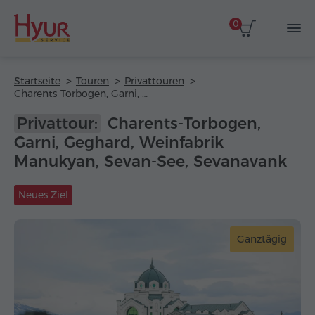
0
Startseite
Touren
Privattouren
Charents-Torbogen, Garni, Geghard, Weinfabrik Manukyan, Sevan-See, Sevanavank
Privattour:
Charents-Torbogen,
Garni, Geghard, Weinfabrik
Manukyan, Sevan-See, Sevanavank
Neues Ziel
Ganztägig