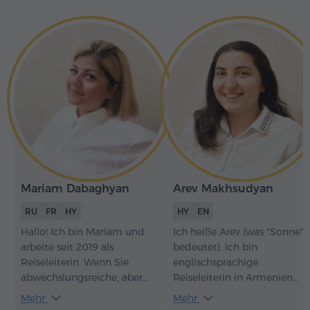
Mariam Dabaghyan
Arev Makhsudyan
RU
FR
HY
HY
EN
Hallo! Ich bin Mariam und
Ich heiße Arev (was "Sonne"
arbeite seit 2019 als
bedeutet). Ich bin
Reiseleiterin. Wenn Sie
englischsprachige
abwechslungsreiche, aber
Reiseleiterin in Armenien
dennoch leichte und nicht
und arbeite seit 2018. Wenn
Mehr
Mehr
langweilige Touren mögen,
Sie mich als Ihre