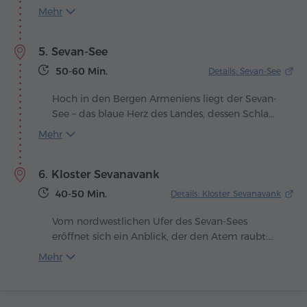
aber bereits beachteten Akteuren der
Mehr
armenischen Weinproduktion. Von Beginn an
setzte das Unternehmen auf die Verbindung
5. Sevan-See
moderner Technologien mit der Achtung
jahrhundertealter Traditionen und konnte so
50-60 Min.
Details: Sevan-See
Erzeugnisse von hoher Qualität hervorbringen.
Hoch in den Bergen Armeniens liegt der Sevan-
See – das blaue Herz des Landes, dessen Schlag
mit Wind und Sonne im Einklang ist. Der
Mehr
Legende nach erstreckte sich hier einst ein
grünes Tal, bis der Himmel seine Tränen vergoss
6. Kloster Sevanavank
und es mit Wasser füllte, um den Menschen ein
unschätzbares Geschenk zu machen.
40-50 Min.
Details: Kloster Sevanavank
Vom nordwestlichen Ufer des Sevan-Sees
eröffnet sich ein Anblick, der den Atem raubt:
Aus der spiegelnden Wasserfläche erhebt sich
Mehr
eine Halbinsel, gekrönt von uralten Kirchen.
Hier, im Jahr 874, ließ Königin Mariam, Tochter
von König Ashot Bagratuni, das Kloster