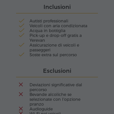
Sevanavank – custode spirituale della perla blu
Inclusioni
dell'Armenia.
Autisti professionali
Veicoli con aria condizionata
Acqua in bottiglia
Pick-up e drop-off gratis a
Yerevan
Assicurazione di veicoli e
passeggeri
Soste extra sul percorso
Esclusioni
Deviazioni significative dal
percorso
Bevande alcoliche se
selezionate con l'opzione
pranzo
Audioguide
Wi-Fi nei veicoli