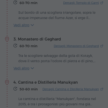
punto e rimase colpito dalla vista mozzafiato
60-70 min
Dettagli: Tempio di Garni
del Masis innevato. Da quell'istante nacque
l'idea di creare una sorta di "tempio" dedicato
Sul bordo di una scogliera triangolare, sopra le
all'Ararat – un arco attraverso il quale la
acque impetuose del fiume Azat, si erge il
montagna appare come incorniciata in un
Tempio pagano di Garni, unico custode
Vedi altro
dipinto. Si racconta che il poeta amasse recarsi
dell'eredità classica dell'Armenia sopravvissuto
in questi luoghi, e per questo l'arco è divenuto
ai secoli. Le sue colonne slanciate, rivolte verso il
un segno tangibile della sua eredità.
3. Monastero di Geghard
sole, sembrano continuare l'omaggio silenzioso
a Mihr, il dio solare cui era dedicato il tempio.
60-70 min
Dettagli: Monastero di Geghard
Tra le scogliere selvagge della gola di Kotayk,
dove il vento porta l'odore di pietra e di pino,
appare il monastero di Geghard, come se la
Vedi altro
montagna stessa avesse scolpito un santuario
per l'eternità. Le sue mura, metà fortezza e
4. Cantina e Distilleria Manukyan
metà grotta, sono preghiere trasformate in
pietra. Qui il silenzio è vivo, impregnato di
50-60 min
Dettagli: Cantina e Distilleria Manukyan
antichi canti monastici.
La cantina e distilleria "Manukyan", fondata nel
2015, è tra i protagonisti più giovani ma già