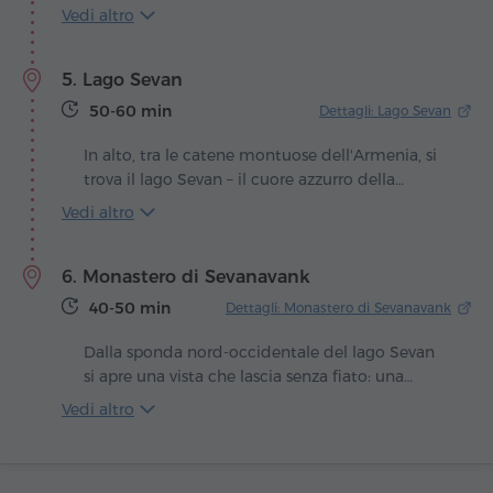
riconosciuti dell'enologia armena. Fin dall'inizio
Vedi altro
ha puntato a coniugare tecnologie moderne e
rispetto delle antiche tradizioni, ottenendo
5. Lago Sevan
prodotti di alta qualità.
50-60 min
Dettagli: Lago Sevan
In alto, tra le catene montuose dell'Armenia, si
trova il lago Sevan – il cuore azzurro della
nazione, che batte al ritmo del vento e del sole.
Vedi altro
La leggenda narra che qui un tempo si stendeva
una valle verde, finché il cielo non versò le sue
6. Monastero di Sevanavank
lacrime, riempiendola d'acqua per donare
all'uomo un tesoro inestimabile.
40-50 min
Dettagli: Monastero di Sevanavank
Dalla sponda nord-occidentale del lago Sevan
si apre una vista che lascia senza fiato: una
penisola si eleva dalle acque lucenti, coronata
Vedi altro
da antichi templi. Qui, nell'anno 874, per
volontà della regina Mariam, figlia del re Ashot
Bagratuni, fu costruito il monastero di