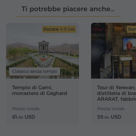
Ti potrebbe piacere anche...
Durata:
4-5 ore
Dur
Classico senza tempo
Tempio di Garni,
Tour di Yerevan,
monastero di Geghard
distilleria di br
ARARAT, fabbri
Megerian Carpet
Prezzo totale
Prezzo totale
Matenadaran
81.
USD
59.
USD
86
94