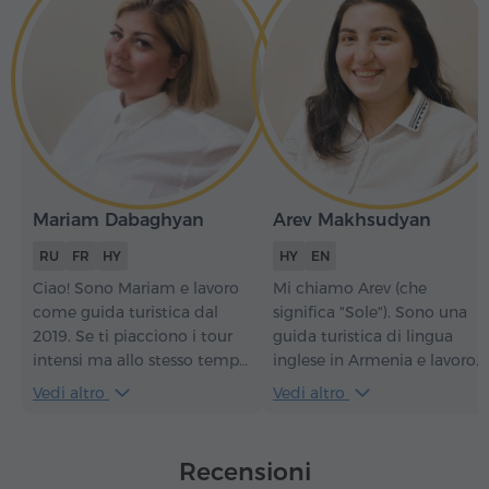
Mariam Dabaghyan
Arev Makhsudyan
RU
FR
HY
HY
EN
Ciao! Sono Mariam e lavoro
Mi chiamo Arev (che
come guida turistica dal
significa "Sole"). Sono una
2019. Se ti piacciono i tour
guida turistica di lingua
intensi ma allo stesso tempo
inglese in Armenia e lavoro
leggeri e mai noiosi, allora
dal 2018. Se mi scegli come
Vedi altro
Vedi altro
siamo sulla stessa strada!
guida, imparerai molto sulla
storia, la natura, la cultura e
le tradizioni armene e, come
Recensioni
bonus, canterò per te delle