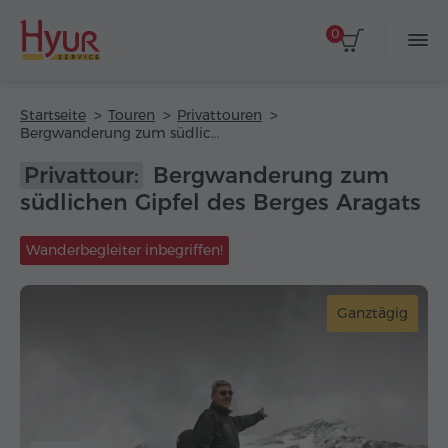
0
Startseite
Touren
Privattouren
Bergwanderung zum südlichen Gipfel des Berges Aragats
Privattour:
Bergwanderung zum
südlichen Gipfel des Berges Aragats
Wanderbegleiter inbegriffen!
Ganztägig