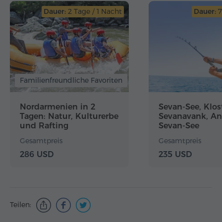
Dauer:
2 Tage / 1 Nacht
Dauer:
7
Familienfreundliche Favoriten
Nordarmenien in 2
Sevan-See, Klos
Tagen: Natur, Kulturerbe
Sevanavank, An
und Rafting
Sevan-See
Gesamtpreis
Gesamtpreis
286 USD
235 USD
Teilen: