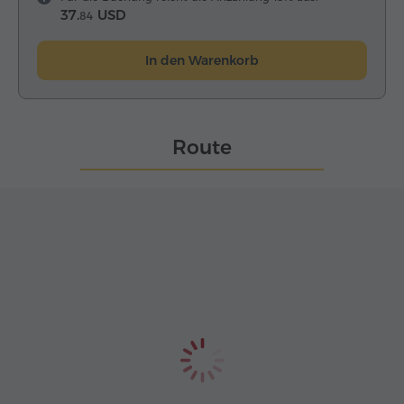
37.
USD
84
In den Warenkorb
Route