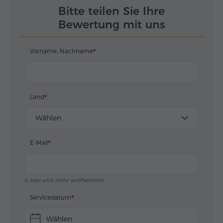
к гостям!
Bitte teilen Sie Ihre
kennenzulernen. Jedes Mal
zeige ich meinen Gästen mi
Bewertung mit uns
großer Begeisterung die
Schönheit und
Vorname, Nachname
Sehenswürdigkeiten meines
Landes und bemühe mich,
dass sie Armenien glücklich,
verliebt und mit dem
Wunsch, wiederzukommen,
Land
verlassen.
Wählen
E-Mail
E-Mail wird nicht veröffentlicht
Servicedatum
Wählen