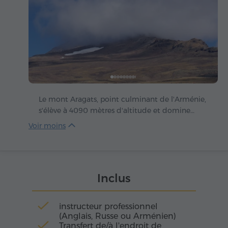
Le mont Aragats, point culminant de l'Arménie,
s'élève à 4090 mètres d'altitude et domine
majestueusement le Haut-Plateau arménien.
Son cratère irrégulier est entouré de quatre
sommets qui, tels les pétales d'une immense
fleur de pierre, s'élancent vers le ciel: le sommet
nord atteint 4090 m, l'ouest 3995 m, l'est 3908
Inclus
m et le sud 3888 m.
instructeur professionnel
(Anglais, Russe ou Arménien)
Transfert de/à l'endroit de