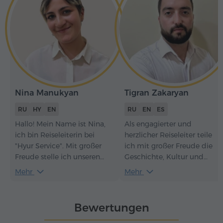
Nina Manukyan
Tigran Zakaryan
RU
HY
EN
RU
EN
ES
Hallo! Mein Name ist Nina,
Als engagierter und
ich bin Reiseleiterin bei
herzlicher Reiseleiter teile
"Hyur Service". Mit großer
ich mit großer Freude die
Freude stelle ich unseren
Geschichte, Kultur und
Gästen Armenien vor – seine
Traditionen Armeniens mit
Mehr
Mehr
Geschichte, Kultur und alten
Besuchern aus aller Welt.
Traditionen. Für mich als
Mein Ziel ist es,
Reiseleiterin ist es sehr
abwechslungsreiche,
Bewertungen
wichtig, dass jede Tour
informative und angenehm
verständlich, interessant und
Erlebnisse zu schaffen, dami