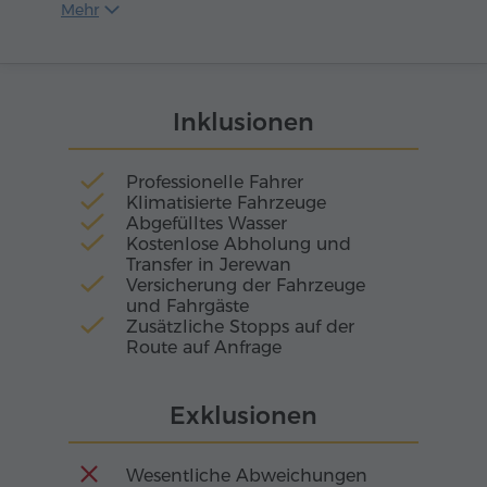
Seilrutsche direkt unter einer Brücke hindurch
Mehr
besonders bei Sonnenuntergang wunderschön
und schenkt Besuchern unvergleichliche
leuchten.
Eindrücke. Dieser Ort ist wie geschaffen für alle,
die intensive Emotionen suchen und bereit
sind, den Nervenkitzel eines Fluges über eine
Inklusionen
Schlucht zu erleben. Sobald Sie abheben,
spüren Sie Freiheit und Adrenalin, die lange in
Erinnerung bleiben.
Professionelle Fahrer
Klimatisierte Fahrzeuge
Abgefülltes Wasser
Kostenlose Abholung und
Transfer in Jerewan
Versicherung der Fahrzeuge
und Fahrgäste
Zusätzliche Stopps auf der
Route auf Anfrage
Exklusionen
Wesentliche Abweichungen