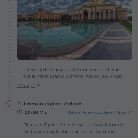
Jerewan, die Hauptstadt Armeniens und eine
der ältesten Städte der Welt, wurde 782 v. Chr.
gegründet und ist damit ganze 29 Jahre älter
als Rom. Ihre Geschichte beginnt mit der
Festung Erebuni, die von König Argishti I. erbaut
2. Jerewan Zipline Airlines
wurde, und heute existieren die alten Ruinen in
friedlichem Nebeneinander mit modernen
50-60 Min.
Details: Jerewan Zipline Airlines
Gebäuden und belebten Straßen. Die Stadt
trägt den poetischen Beinamen "rosa Stadt", da
"Jerewan Zipline Airlines" ist eine Attraktion, die
die meisten ihrer Bauten aus Tuffstein in
weltweit ihresgleichen sucht: Hier führt die
warmen Rosatönen errichtet sind, die