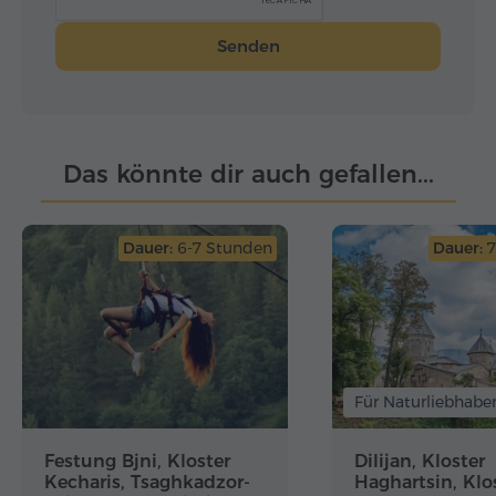
Senden
Das könnte dir auch gefallen...
Dauer:
6-7 Stunden
Dauer:
7
Für Naturliebhabe
Festung Bjni, Kloster
Dilijan, Kloster
Kecharis, Tsaghkadzor-
Haghartsin, Klo