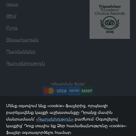
Կապ
Թիմ
Բլոգ
Տեսադարան
Պայմաններ
Գաղտնիություն
Վճարման ձևեր՝
Մենք օգտվում ենք «cookie»-ֆայլերից, որպեսզի
բարելավենք կայքի աշխատանքը: Դրանց մասին
մանրամասն՝
«Գաղտնիություն»
բաժնում: Օգտվելով
կայքից՝ Դուք տալիս եք Ձեր համաձայնությունը «cookie»-
ֆայլեր օգտագործելու համար:
2002 - 2026, © «Հյուր Սերվիս» ՍՊԸ;