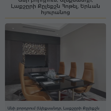
Լաքշըրի Քըլեքշն Հոթել, Երևան
հյուրանոց
Անի բորդրում (Ալեքսանդր, Լաքշըրի Քըլեքշն