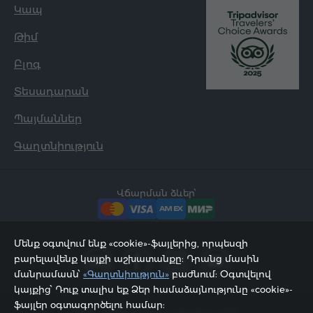
Կապ
Թիմ
Բլոգ
Տեսադարան
Պայմաններ
Գաղտնիություն
Վճարման ձևեր՝
Մենք օգտվում ենք «cookie»-ֆայլերից, որպեսզի
բարելավենք կայքի աշխատանքը: Դրանց մասին
մանրամասն՝
«Գաղտնիություն»
բաժնում: Օգտվելով
կայքից՝ Դուք տալիս եք Ձեր համաձայնությունը «cookie»-
ֆայլեր օգտագործելու համար:
2002 - 2026, © «Հյուր Սերվիս» ՍՊԸ;