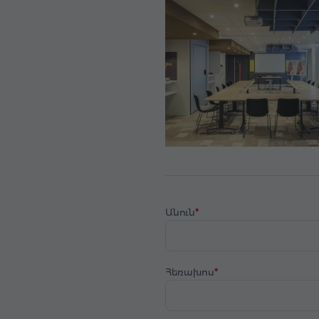
Անուն
Հեռախոս