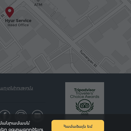
աղտնիություն
 մանրամասն՝
Համաձայն եմ
յլեր օգտագործելու