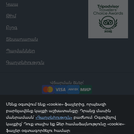
Կապ
Թիմ
Բլոգ
Տեսադարան
Պայմաններ
Գաղտնիություն
Վճարման ձևեր՝
Մենք օգտվում ենք «cookie»-ֆայլերից, որպեսզի
բարելավենք կայքի աշխատանքը: Դրանց մասին
մանրամասն՝
«Գաղտնիություն»
բաժնում: Օգտվելով
կայքից՝ Դուք տալիս եք Ձեր համաձայնությունը «cookie»-
ֆայլեր օգտագործելու համար:
2002 - 2026, © «Հյուր Սերվիս» ՍՊԸ;