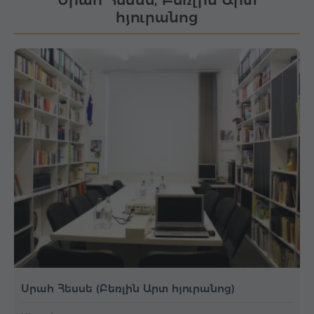
հյուրանոց
Սրահ Հեսսե (Բեռլին Արտ հյուրանոց)