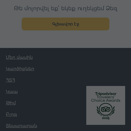
Թե մոլորվել եք՝ եկեք ուղեկցեմ Ձեզ
Գլխավոր էջ
Մեր մասին
Կարծիքներ
ՀՏՀ
Կապ
Թիմ
Բլոգ
Տեսադարան