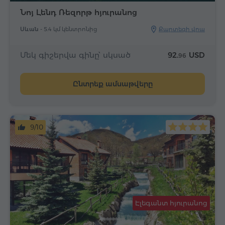
Նոյ Լենդ Ռեզորթ հյուրանոց
Սևան -
5.4 կմ կենտրոնից
Քարտեզի վրա
Մեկ գիշերվա գինը՝ սկսած
92.
USD
96
Ընտրեք ամսաթվերը
9/10
Էլեգանտ հյուրանոց