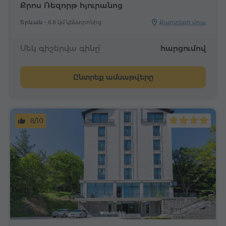
Քրոս Ռեզորթ հյուրանոց
Երևան -
6.8 կմ կենտրոնից
Քարտեզի վրա
Մեկ գիշերվա գինը՝
հարցումով
Ընտրեք ամսաթվերը
8/10