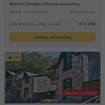
Ջերմուկ Մոսկվա Ռեզորթ հյուրանոց
Ջերմուկ -
1.0 կմ կենտրոնից
Քարտեզի վրա
Մեկ գիշերվա գինը՝ սկսած
61.
USD
05
Ընտրեք ամսաթվերը
8/10
Էլեգանտ հյուրանոց