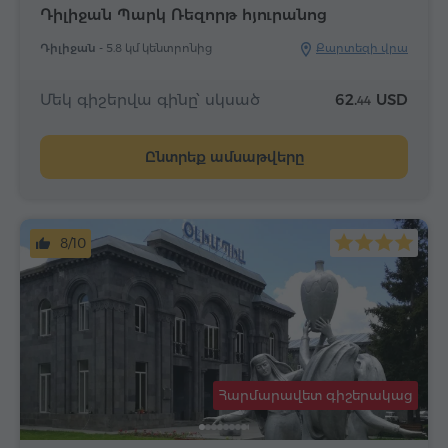
Դիլիջան Պարկ Ռեզորթ հյուրանոց
Դիլիջան -
5.8 կմ կենտրոնից
Քարտեզի վրա
Մեկ գիշերվա գինը՝ սկսած
62.
USD
44
Ընտրեք ամսաթվերը
8/10
Հարմարավետ գիշերակաց