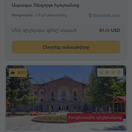
Ապագա Ռեզորթ հյուրանոց
Ենոքավան -
2.9 կմ կենտրոնից
Քարտեզի վրա
Մեկ գիշերվա գինը՝ սկսած
61.
USD
05
Ընտրեք ամսաթվերը
8/10
Բյուջետային գիշերակաց