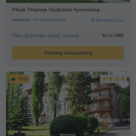
Բեսթ Ռեզորթ Աղվերան հյուրանոց
Աղվերան -
5.3 կմ կենտրոնից
Քարտեզի վրա
Մեկ գիշերվա գինը՝ սկսած
61.
USD
05
Ընտրեք ամսաթվերը
10/10