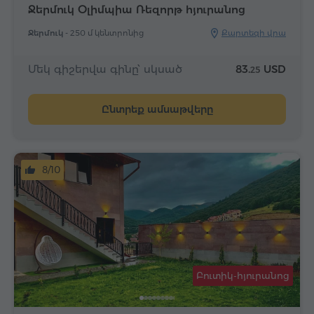
Ջերմուկ Օլիմպիա Ռեզորթ հյուրանոց
Ջերմուկ -
250 մ կենտրոնից
Քարտեզի վրա
Մեկ գիշերվա գինը՝ սկսած
83.
USD
25
Ընտրեք ամսաթվերը
8/10
Բուտիկ-հյուրանոց