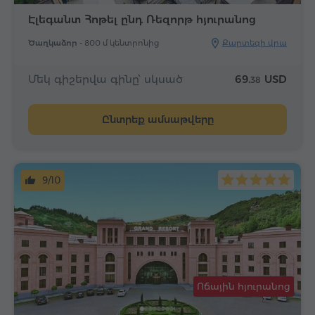
Էլեգանտ Հոթել ընդ Ռեզորթ հյուրանոց
Ծաղկաձոր -
800 մ կենտրոնից
Քարտեզի վրա
Մեկ գիշերվա գինը՝ սկսած
69.
USD
38
Ընտրեք ամսաթվերը
9/10
Ոճային հյուրանոց