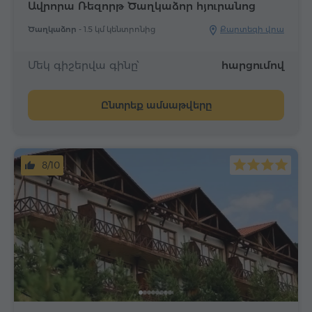
Ավրորա Ռեզորթ Ծաղկաձոր հյուրանոց
Ծաղկաձոր -
1.5 կմ կենտրոնից
Քարտեզի վրա
Մեկ գիշերվա գինը՝
հարցումով
Ընտրեք ամսաթվերը
8/10