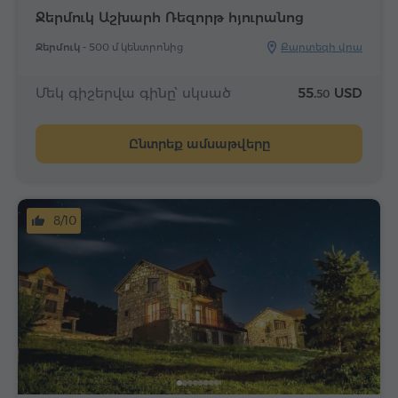
Ջերմուկ Աշխարհ Ռեզորթ հյուրանոց
Ջերմուկ -
500 մ կենտրոնից
Քարտեզի վրա
Մեկ գիշերվա գինը՝ սկսած
55.
USD
50
Ընտրեք ամսաթվերը
8/10