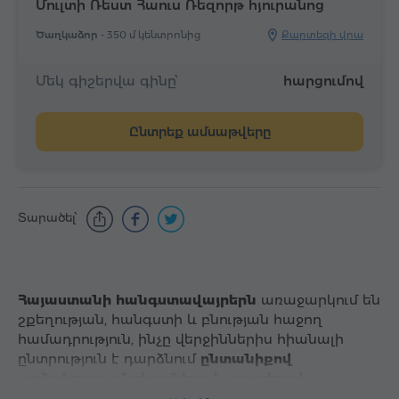
Մուլտի Ռեստ Հաուս Ռեզորթ հյուրանոց
Ծաղկաձոր -
350 մ կենտրոնից
Քարտեզի վրա
Մեկ գիշերվա գինը՝
հարցումով
Ընտրեք ամսաթվերը
Տարածել՝
Հայաստանի հանգստավայրերն
առաջարկում են
շքեղության, հանգստի և բնության հաջող
համադրություն, ինչը վերջիններիս հիանալի
ընտրություն է դարձնում
ընտանիքով
արձակուրդ անցկացնելու և զույգերով
ուղևորությունների
համար: Գտնվելով երկրի