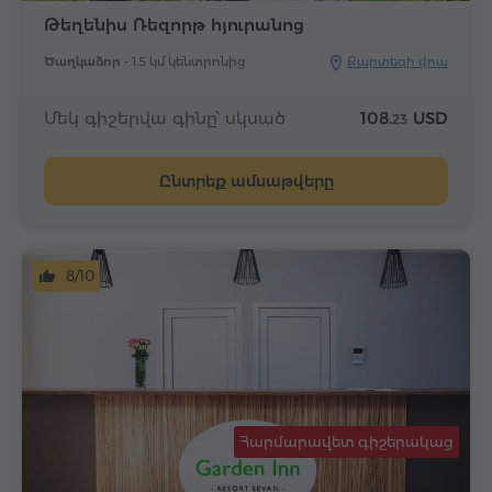
Թեղենիս Ռեզորթ հյուրանոց
Ծաղկաձոր -
1.5 կմ կենտրոնից
Քարտեզի վրա
Մեկ գիշերվա գինը՝ սկսած
108.
USD
23
Ընտրեք ամսաթվերը
8/10
Հարմարավետ գիշերակաց