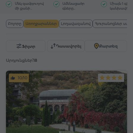
Մեկ զամբյուղով
Ամենացածր
Միայն 1 գիշ
մի քանի
գները
կանխավճա
հյուրանոց
Հայաստանում
Բոլորը
Առողջարաններ
Լողավազանով
Հյուրանոցներ սար
Դասավորել
Քարտեզ
Ֆիլտր
Արդյունքներ՝
18
10/10