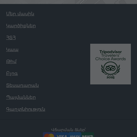
հանգիստ լեռներում:
Մեր մասին
Լավագույնը ընտանիքների համար.
ընտրեք
Աղվերանի կամ Ծաղկաձորի
Կարծիքներ
հանգստավայրերը, որտեղ կան
խաղահրապարակներ և առանձին քոթեջներ:
ՀՏՀ
Լավագույնը վերականգնման և ՍՊԱ-ի
Կապ
համար.
դիտարկեք Ջերմուկը՝ ծանոթանալու
հանքային ջրերին և տաք աղբյուրներին:
Թիմ
Լավագույնը ակտիվ հանգստի համար.
Բլոգ
Ծաղկաձորը հիմնական ընտրությունն է
ձմեռային դահուկավազքի համար, իսկ
Տեսադարան
Ենոքավանն առաջարկում է զիփլայն և
լեռնային թրեքինգ:
Պայմաններ
Լավագույնը պասիվ հանգստի համար.
Գաղտնիություն
Դիլիջանն առաջարկում է անտառային
խաղաղ մթնոլորտ, իսկ Սևանը հետաքրքիր
ուղղություն է ափամերձ հանգստի համար:
Վճարման ձևեր՝