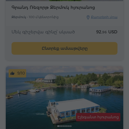
Գրանդ Ռեզորթ Ջերմուկ հյուրանոց
Ջերմուկ -
100 մ կենտրոնից
Քարտեզի վրա
Մեկ գիշերվա գինը՝ սկսած
92.
USD
96
Ընտրեք ամսաթվերը
9/10
Էլեգանտ հյուրանոց