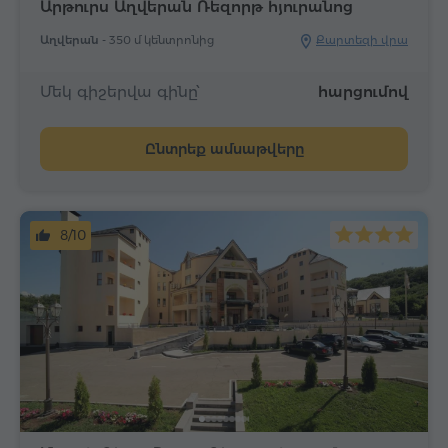
Արթուրս Աղվերան Ռեզորթ հյուրանոց
Աղվերան -
350 մ կենտրոնից
Քարտեզի վրա
Մեկ գիշերվա գինը՝
հարցումով
Ընտրեք ամսաթվերը
8/10