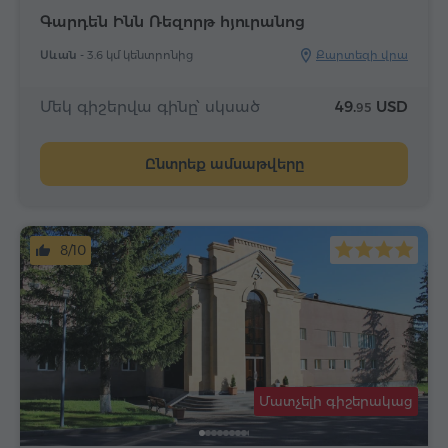
Գարդեն Ինն Ռեզորթ հյուրանոց
Սևան -
3.6 կմ կենտրոնից
Քարտեզի վրա
Մեկ գիշերվա գինը՝ սկսած
49.
USD
95
Ընտրեք ամսաթվերը
8/10
Մատչելի գիշերակաց