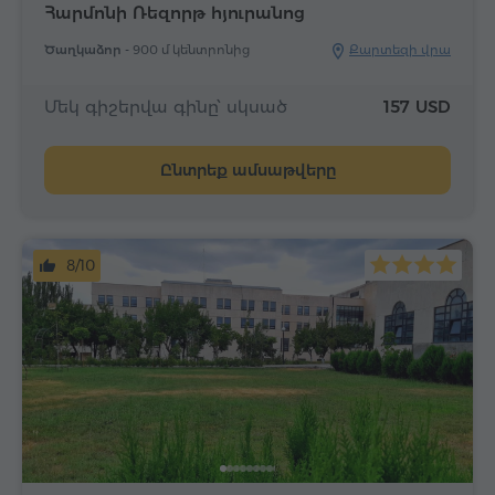
Հարմոնի Ռեզորթ հյուրանոց
Ծաղկաձոր -
900 մ կենտրոնից
Քարտեզի վրա
Մեկ գիշերվա գինը՝ սկսած
157 USD
Ընտրեք ամսաթվերը
8/10