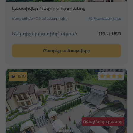
Լաստիվեր Ռեզորթ հյուրանոց
Ենոքավան -
3.6 կմ կենտրոնից
Քարտեզի վրա
Մեկ գիշերվա գինը՝ սկսած
119.
USD
33
Ընտրեք ամսաթվերը
9/10
Ոճային հյուրանոց