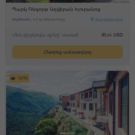
Պարկ Ռեզորթ Աղվերան հյուրանոց
Աղվերան -
4.3 կմ կենտրոնից
Քարտեզի վրա
Մեկ գիշերվա գինը՝ սկսած
81.
USD
86
Ընտրեք ամսաթվերը
10/10