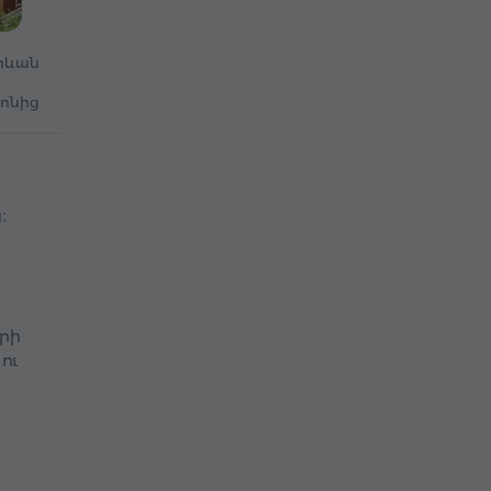
րևան
րոնից
։
րի
ու