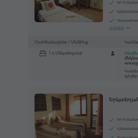
Wi-Fi ինտե
Էլեկտրակա
Վարսահար
Ավելին
Հյուրասենյ
Արբանյակա
Մահճակալներ /
Անձինք
Կանխ
1 x Մեկտեղանի
Անվճա
մեկնա
առաջ
Կանխ
գիշե
Երկտեղա
Wi-Fi ինտե
Էլեկտրակա
Վարսահար