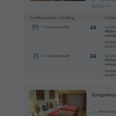
Ավելին
Հյուրասենյ
Արբանյակա
Մահճակալներ /
Անձինք
Կանխ
1 x Երկտեղանի
Անվճա
մեկնա
առաջ
Կանխ
գիշե
2 x Մեկտեղանի
Անվճա
մեկնա
առաջ
Կանխ
գիշե
Երեքտեղ
Wi-Fi ինտե