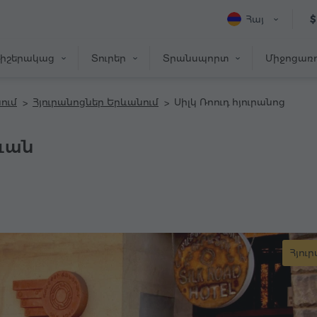
Հայ
$
իշերակաց
Տուրեր
Տրանսպորտ
Միջոցառո
ում
Հյուրանոցներ Երևանում
Սիլկ Ռոուդ հյուրանոց
րևան
Հյու