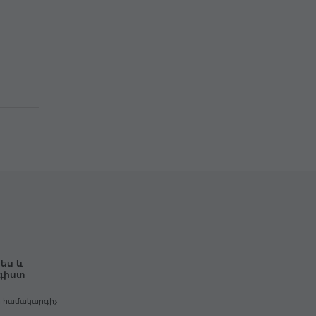
ես և
գիստ
ր համակարգիչ