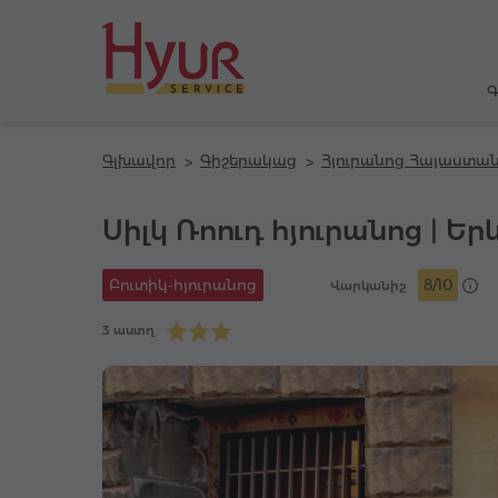
Գ
Գլխավոր
Գիշերակաց
Հյուրանոց Հայաստան
Սիլկ Ռոուդ հյուրանոց | Ե
Բուտիկ-հյուրանոց
8/10
Վարկանիշ
3 աստղ