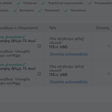
ն թեյնիկ
Մինիբար
Հիգիենայի պարագաներ
Հողաթափե
դարիչ
Ջեռուցում
Պահարան
Գրասեղան
ակ
Աթոռ
"Զանգ-զարթուցիչ" ծառայություն
յին հեռուստաալիքներ
ավճար և Չեղարկում
Գին
Ընտրել
ր չեղարկում՝
Մեկ գիշերվա գինը՝
րկից մինչև 72 ժամ
սկսած
115.
USD
16
ավճար` Առաջին
Ընտրեք ամսաթվերը
րվա արժեքը
ր չեղարկում՝
Մեկ գիշերվա գինը՝
րկից մինչև 72 ժամ
սկսած
115.
USD
16
ավճար` Առաջին
Ընտրեք ամսաթվերը
րվա արժեքը