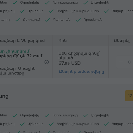
րնետ
Օդափոխիչ
Հեռուստացույց
Լոգախցիկ
ն թեյնիկ
Մինիբար
Հիգիենայի պարագաներ
Հողաթափե
դարիչ
Ջեռուցում
Պահարան
Գրասեղան
ակ
Աթոռ
"Զանգ-զարթուցիչ" ծառայություն
յին հեռուստաալիքներ
ավճար և Չեղարկում
Գին
Ընտրել
ր չեղարկում՝
Մեկ գիշերվա գինը՝
րկից մինչև 72 ժամ
սկսած
67.
USD
99
ավճար` Առաջին
Ընտրեք ամսաթվերը
րվա արժեքը
նոց
12
րնետ
Օդափոխիչ
Հեռուստացույց
Լոգախցիկ
ն թեյնիկ
Մինիբար
Հիգիենայի պարագաներ
Հողաթափե
դարիչ
Ջեռուցում
Պահարան
Գրասեղան