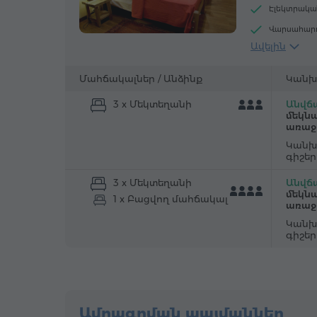
Էլեկտրակա
Վարսահար
Ավելին
Հյուրասենյ
Արբանյակա
Մահճակալներ /
Անձինք
Կանխ
3 x Մեկտեղանի
Անվճա
մեկնա
առաջ
Կանխ
գիշե
3 x Մեկտեղանի
Անվճա
մեկնա
1 x Բացվող մահճակալ
առաջ
Կանխ
գիշե
Ամրագրման պայմաններ