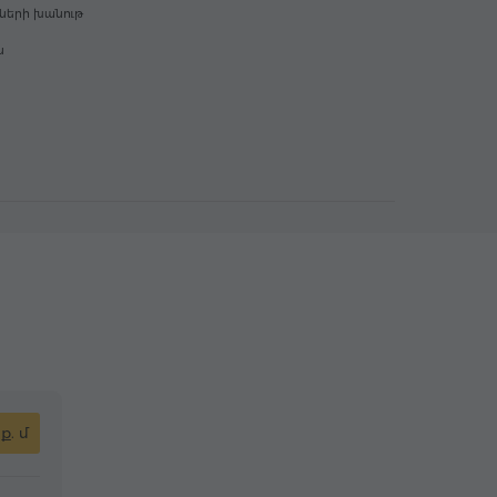
ների խանութ
ն
 ք. մ