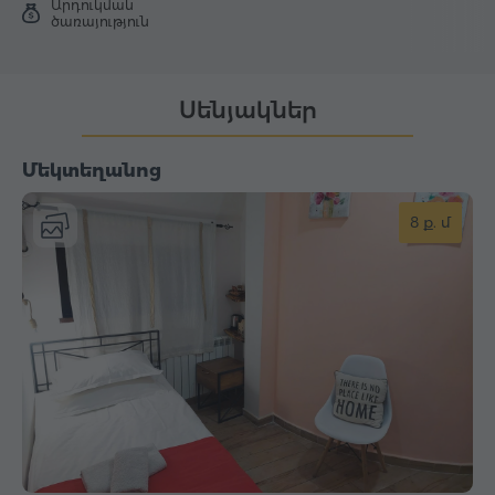
Արդուկման
ծառայություն
Սենյակներ
Մեկտեղանոց
8 ք. մ