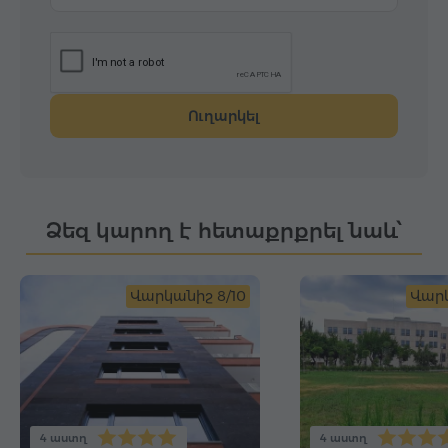
Ուղարկել
Ձեզ կարող է հետաքրքրել նաև՝
Վարկանիշ 8/10
Վարկ
4 աստղ
4 աստղ