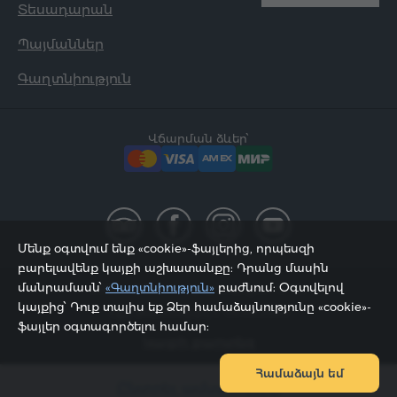
Տեսադարան
Պայմաններ
Գաղտնիություն
Վճարման ձևեր՝
Մենք օգտվում ենք «cookie»-ֆայլերից, որպեսզի
բարելավենք կայքի աշխատանքը: Դրանց մասին
մանրամասն՝
«Գաղտնիություն»
բաժնում: Օգտվելով
2002 - 2026, © «Հյուր Սերվիս» ՍՊԸ;
կայքից՝ Դուք տալիս եք Ձեր համաձայնությունը «cookie»-
Էջը թարմացվել է 08.08.2026
ֆայլեր օգտագործելու համար:
Կայքի քարտեզ
Համաձայն եմ
Ընտրել ամսաթվերը