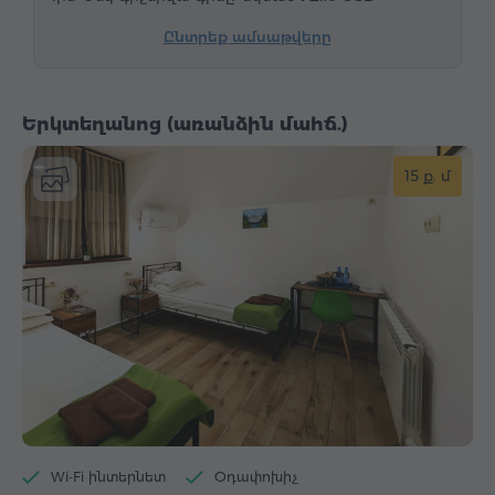
Ընտրեք ամսաթվերը
Երկտեղանոց (առանձին մահճ.)
15 ք. մ
Wi-Fi ինտերնետ
Օդափոխիչ