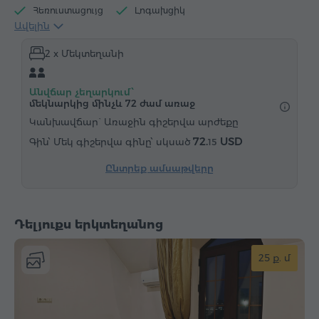
Հեռուստացույց
Լոգախցիկ
Ավելին
Էլեկտրական թեյնիկ
Հիգիենայի պարագաներ
2 x Մեկտեղանի
Սրբիչներ
Հողաթափեր
Վարսահարդարիչ
Ջեռուցում
Պահարան
Գրասեղան
Անվճար չեղարկում՝
Աթոռ
Հեռախոս
մեկնարկից մինչև 72 ժամ առաջ
Կանխավճար` Առաջին գիշերվա արժեքը
72.
USD
Մեկ գիշերվա գինը՝ սկսած
15
Ընտրեք ամսաթվերը
Դելյուքս երկտեղանոց
25 ք. մ