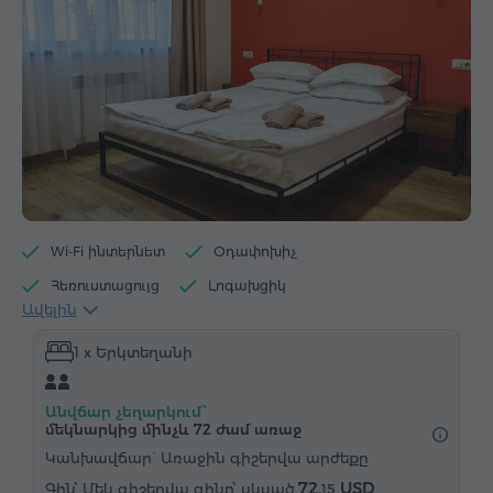
Wi-Fi ինտերնետ
Օդափոխիչ
Հեռուստացույց
Լոգախցիկ
Ավելին
Էլեկտրական թեյնիկ
Հիգիենայի պարագաներ
1 x Երկտեղանի
Սրբիչներ
Հողաթափեր
Վարսահարդարիչ
Ջեռուցում
Պահարան
Գրասեղան
Անվճար չեղարկում՝
Աթոռ
Հեռախոս
մեկնարկից մինչև 72 ժամ առաջ
Կանխավճար` Առաջին գիշերվա արժեքը
72.
USD
Մեկ գիշերվա գինը՝ սկսած
15