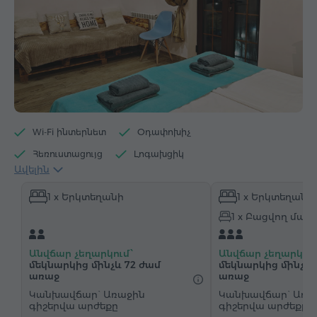
Wi-Fi ինտերնետ
Օդափոխիչ
Հեռուստացույց
Լոգախցիկ
Ավելին
Էլեկտրական թեյնիկ
Հիգիենայի պարագաներ
1 x Երկտեղանի
1 x Երկտեղանի
Սրբիչներ
Հողաթափեր
Վարսահարդարիչ
1 x Բացվող մահ
Ջեռուցում
Պահարան
Գրասեղան
Աթոռ
Հեռախոս
Անվճար չեղարկում՝
Անվճար չեղարկում
մեկնարկից մինչև 72 ժամ
մեկնարկից մինչև 
առաջ
առաջ
Կանխավճար` Առաջին
Կանխավճար` Առա
գիշերվա արժեքը
գիշերվա արժեքը