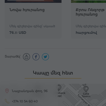
Նովա հյուրանոց
Քրոս Ռեզորթ
հյուրանոց
Մեկ գիշերվա գինը՝ սկսած
Մեկ գիշերվա գին
76.
USD
հարցումով
31
Տարածել՝
Կապը մեզ հետ
Նալբանդյան փող. 96
+374 10 54 60 40