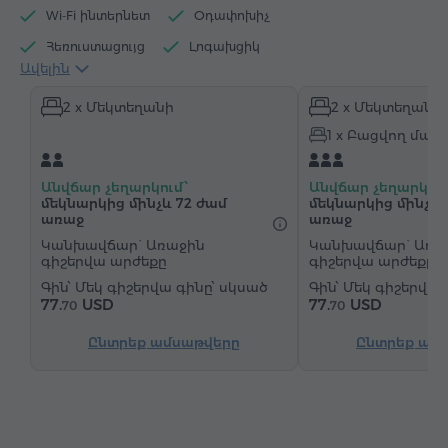
Wi-Fi ինտերնետ
Օդափոխիչ
Հեռուստացույց
Լոգախցիկ
Ավելին
Էլեկտրական թեյնիկ
Հիգիենայի պարագաներ
2 x Մեկտեղանի
2 x Մեկտեղանի
Սրբիչներ
Հողաթափեր
Վարսահարդարիչ
1 x Բացվող մահ
Ջեռուցում
Պահարան
Գրասեղան
Աթոռ
Հեռախոս
Անվճար չեղարկում՝
Անվճար չեղարկում
մեկնարկից մինչև 72 ժամ
մեկնարկից մինչև 
առաջ
առաջ
Կանխավճար` Առաջին
Կանխավճար` Առա
գիշերվա արժեքը
գիշերվա արժեքը
Մեկ գիշերվա գինը՝ սկսած
Մեկ գիշերվա 
77.
USD
77.
USD
70
70
Ընտրեք ամսաթվերը
Ընտրեք ամ