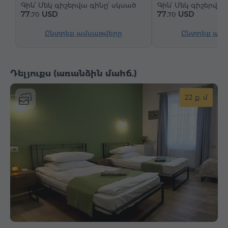
Մեկ գիշերվա գինը՝ սկսած
Մեկ գիշերվա 
77.
USD
77.
USD
70
70
Ընտրեք ամսաթվերը
Ընտրեք ամ
Դելյուքս (առանձին մահճ.)
22 ք. մ