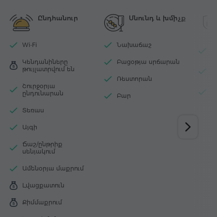
Ընդհանուր
Սնունդ և խմիչք
Wi-Fi
Նախաճաշ
Չ
Կենդանիները
Բացօթյա սրճարան
Ա
թույլատրվում են
հ
Ռեստորան
Շուրջօրյա
Ո
ընդունարան
Բար
Տեռաս
Այգի
Ճաշ/ընթրիք
սենյակում
Ամենօրյա մաքրում
Լվացքատուն
Քիմմաքրում