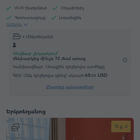
Wi-Fi ինտերնետ
Օդափոխիչ
Հեռուստացույց
Լոգախցիկ
Ավելին
Էլեկտրական թեյնիկ
Հիգիենայի պարագաներ
1 x Մեկտեղանի
Սրբիչներ
Հողաթափեր
Վարսահարդարիչ
Ջեռուցում
Պահարան
Գրասեղան
Անվճար չեղարկում՝
Աթոռ
Հեռախոս
մեկնարկից մինչև 72 ժամ առաջ
Կանխավճար` Առաջին գիշերվա արժեքը
49.
USD
Մեկ գիշերվա գինը՝ սկսած
95
Ընտրեք ամսաթվերը
Երկտեղանոց
15 ք. մ