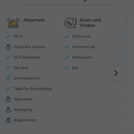
Allgemein
Essen und
Trinken
Wi-Fi
Frühstück
N
Haustiere erlaubt
Sommercafé
Fü
z
24/7 Rezeption
Restaurant
G
Terrasse
Bar
Zimmerservice
Tägliche Raumpflege
Wäscherei
Reinigung
Bügelservice