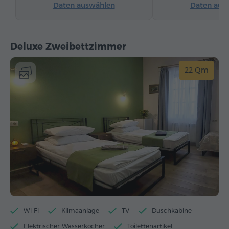
Daten auswählen
Daten aus
Deluxe Zweibettzimmer
22 Qm
Wi-Fi
Klimaanlage
TV
Duschkabine
Elektrischer Wasserkocher
Toilettenartikel