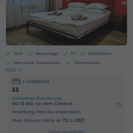
Wi-Fi
Klimaanlage
TV
Duschkabine
Elektrischer Wasserkocher
Toilettenartikel
Mehr
Handtücher
Pantoffeln
Föhn
Heizung
1 x Doppelbett
Kleiderschrank
Schreibtisch
Stühl
Telefon
Kostenlose Stornierung:
bis 72 Std. vor dem Check-In
Anzahlung: Preis der ersten Nacht
72.
USD
Preis pro Nächt ab
15
Daten auswählen