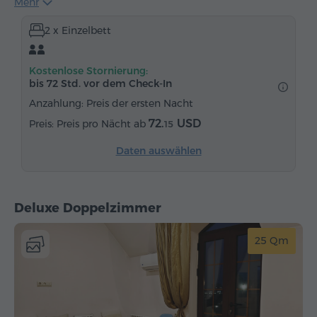
Mehr
Handtücher
Pantoffeln
Föhn
Heizung
2 x Einzelbett
Kleiderschrank
Schreibtisch
Stühl
Telefon
Kostenlose Stornierung:
bis 72 Std. vor dem Check-In
Anzahlung: Preis der ersten Nacht
72.
USD
Preis pro Nächt ab
15
Daten auswählen
Deluxe Doppelzimmer
25 Qm