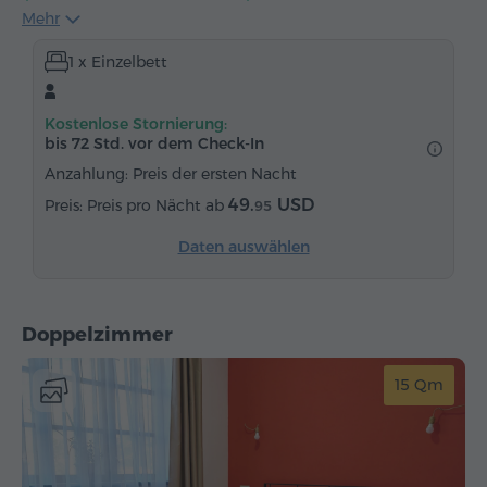
Mehr
Handtücher
Pantoffeln
Föhn
Heizung
1 x Einzelbett
Kleiderschrank
Schreibtisch
Stühl
Telefon
Kostenlose Stornierung:
bis 72 Std. vor dem Check-In
Anzahlung: Preis der ersten Nacht
49.
USD
Preis pro Nächt ab
95
Daten auswählen
Doppelzimmer
15 Qm