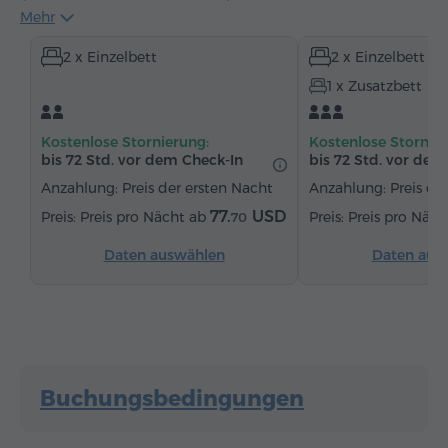
Mehr
Handtücher
Pantoffeln
Föhn
Heizung
2 x Einzelbett
2 x Einzelbett
Kleiderschrank
Schreibtisch
Stühl
1 x Zusatzbett
Telefon
Kostenlose Stornierung:
Kostenlose Stornier
bis 72 Std. vor dem Check-In
bis 72 Std. vor dem
Anzahlung: Preis der ersten Nacht
Anzahlung: Preis de
77.
USD
Preis pro Nächt ab
Preis pro Näc
70
Daten auswählen
Daten aus
Buchungsbedingungen