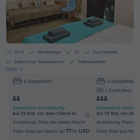
Wi-Fi
Klimaanlage
TV
Duschkabine
Elektrischer Wasserkocher
Toilettenartikel
Mehr
Handtücher
Pantoffeln
Föhn
Heizung
1 x Doppelbett
1 x Doppelbett
Kleiderschrank
Schreibtisch
Stühl
1 x Zusatzbett
Telefon
Kostenlose Stornierung:
Kostenlose Stornier
bis 72 Std. vor dem Check-In
bis 72 Std. vor dem
Anzahlung: Preis der ersten Nacht
Anzahlung: Preis de
77.
USD
Preis pro Nächt ab
Preis pro Näc
70