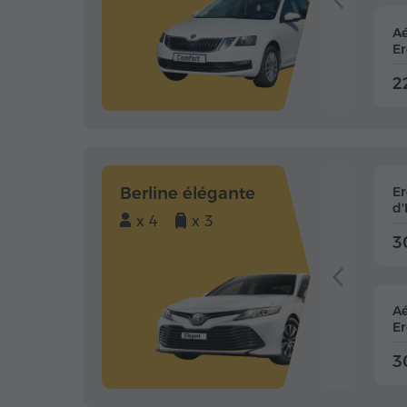
Aé
Er
2
Berline élégante
E
d'
x 4
x 3
3
Aé
Er
3