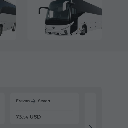
Erevan
Sevan
Erevan
Dilijan
73.
USD
84.
USD
54
92