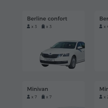
Berline confort
Ber
x 3
x 3
x 
Minivan
Mi
x 7
x 7
x 