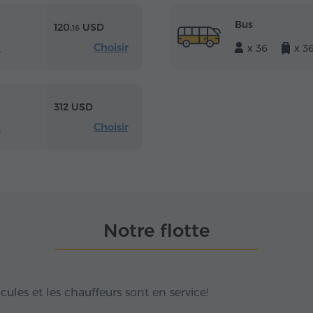
Bus
120.
USD
16
Choisir
x 36
x 3
s
312 USD
Choisir
s
Notre flotte
hicules et les chauffeurs sont en service!