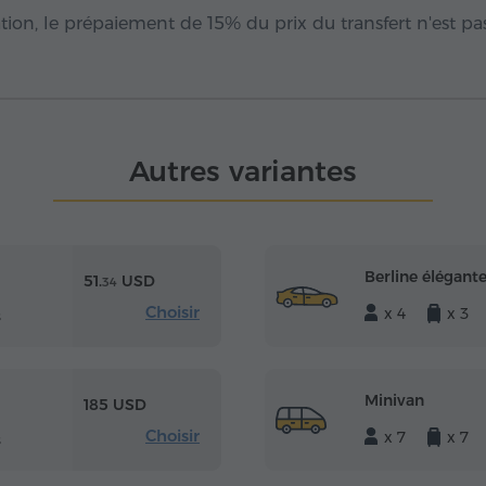
ion, le prépaiement de 15% du prix du transfert n'est pa
Autres variantes
Berline élégant
51.
USD
34
Choisir
x 4
x 3
s
Minivan
185 USD
Choisir
x 7
x 7
s