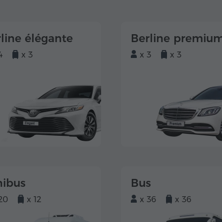
line élégante
Berline premiu
4
x 3
x 3
x 3
nibus
Bus
20
x 12
x 36
x 36