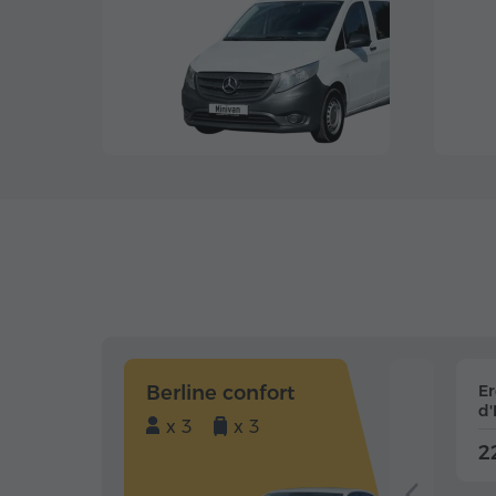
Berline confort
E
d'
x 3
x 3
2