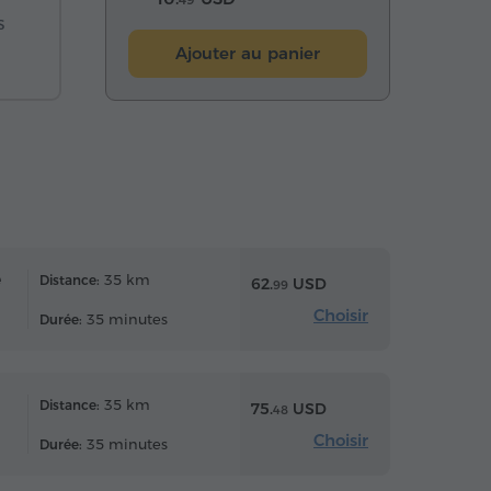
s
Ajouter au panier
e
35 km
Distance:
62.
USD
99
Choisir
35 minutes
Durée:
35 km
Distance:
75.
USD
48
Choisir
35 minutes
Durée: