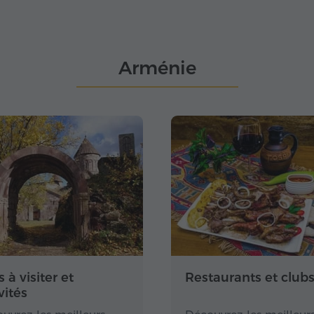
Arménie
s à visiter et
Restaurants et club
vités