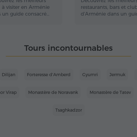
uvrez les meilleurs
Découvrez les meilleur
x à visiter en Arménie
restaurants, bars et clu
 un guide consacré…
d'Arménie dans un gui
Tours incontournables
Dilijan
Forteresse d'Amberd
Gyumri
Jermuk
or Virap
Monastère de Noravank
Monastère de Tatev
Tsaghkadzor