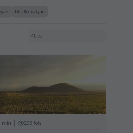
nyan
Lilit Smbatyan
2 min
233 fois