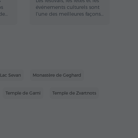
s
Les festivals, les fêtes et les
bs
événements culturels sont
de…
l'une des meilleures façons…
Lac Sevan
Monastère de Geghard
Temple de Garni
Temple de Zvartnots