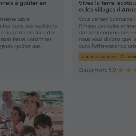
nnels à goûter en
Vivez la terre: ecoto
et les villages d'Arm
e même table
Vous pensez connaitre l
 Ancrée dans des traditions
l'image des cafes anime
s ingrédients frais, des
dressent comme des senti
sson lente transmises
nous vous disions que l
geurs, goûter aux…
dans l'effervescence urb
Nature et aventures
Gastrono
Classement: 5.0