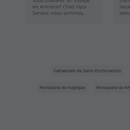
Vous préparez un voyage
Déco
en Arménie? Chez Hyur
lieu
Service, nous sommes…
dans
Cathédrale de Saint-Etchmiadzin
Monastère de Haghpat
Monastère de Kh