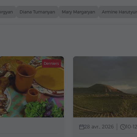
vorgyan
Diana Tumanyan
Mary Margaryan
Armine Harutyu
Derniers
28 avr., 2026
10-1