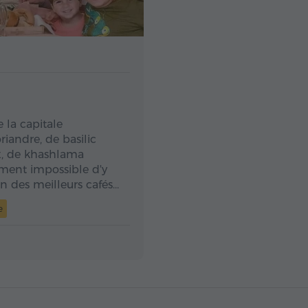
e la capitale
iandre, de basilic
ux, de khashlama
ement impossible d'y
on des meilleurs cafés…
e