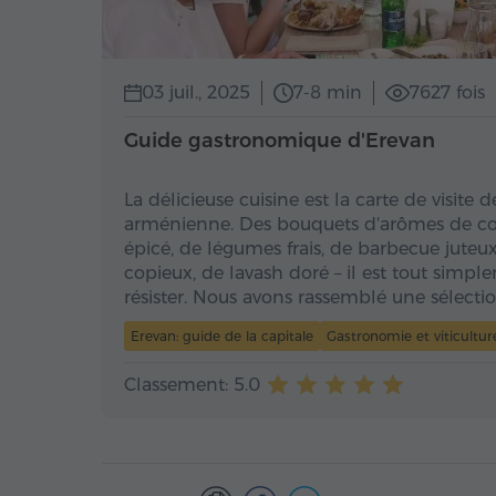
03 juil., 2025
7-8 min
7627 fois
Guide gastronomique d'Erevan
La délicieuse cuisine est la carte de visite d
arménienne. Des bouquets d'arômes de cor
épicé, de légumes frais, de barbecue jute
copieux, de lavash doré – il est tout simpl
résister. Nous avons rassemblé une sélecti
Erevan: guide de la capitale
Gastronomie et viticultur
Classement: 5.0