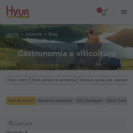
0
Home
Azienda
Blog
Gastronomia e viticoltura
Tutti i temi
Dove andare in Armenia
Yerevan: guida alla capitale
Tutti gli autrici
Marianna Kosakyan
Lilit Gevorgyan
Diana Tumany
Risultati:
3