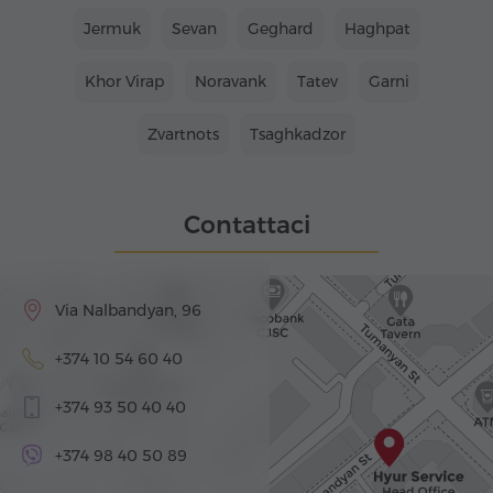
Jermuk
Sevan
Geghard
Haghpat
Khor Virap
Noravank
Tatev
Garni
Zvartnots
Tsaghkadzor
Contattaci
Via Nalbandyan, 96
+374 10 54 60 40
+374 93 50 40 40
+374 98 40 50 89