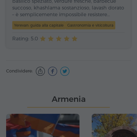
basilico speziato, verdure fresche, barbecue
succoso, khashlama sostanzioso, lavash dorato
– è semplicemente impossibile resistere…
Yerevan: guida alla capitale
Gastronomia e viticoltura
Rating: 5.0
Condividere:
Armenia