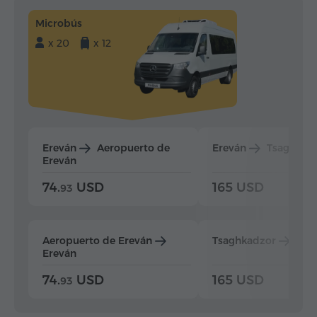
Microbús
x 20
x 12
Ereván
Aeropuerto de
Ereván
Tsaghkad
Ereván
74.
USD
165 USD
93
Aeropuerto de Ereván
Tsaghkadzor
Ere
Ereván
74.
USD
165 USD
93