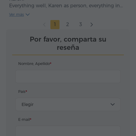
Everything well, Karen as person, everything in
time, clean car, smooth drive. We enjoyed, five
Ver más
stars*****
1
2
3
Por favor, comparta su
reseña
Nombre, Apellido
País
Elegir
E-mail