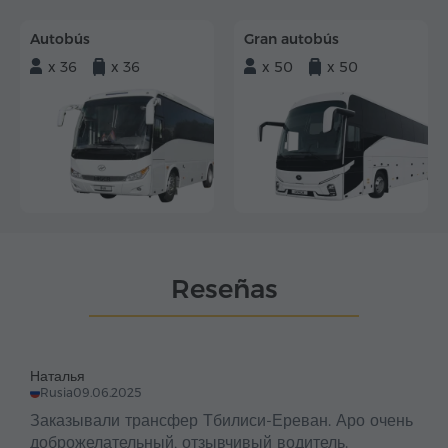
Autobús
Gran autobús
x 36
x 36
x 50
x 50
Reseñas
Наталья
Rusia
09.06.2025
Заказывали трансфер Тбилиси-Ереван. Аро очень
доброжелательный, отзывчивый водитель.