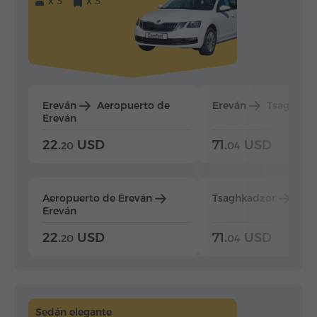
x 3
x 3
Ereván
Aeropuerto de
Ereván
Tsaghkad
Ereván
22.
USD
71.
USD
20
04
Aeropuerto de Ereván
Tsaghkadzor
Ere
Ereván
22.
USD
71.
USD
20
04
Sedán elegante