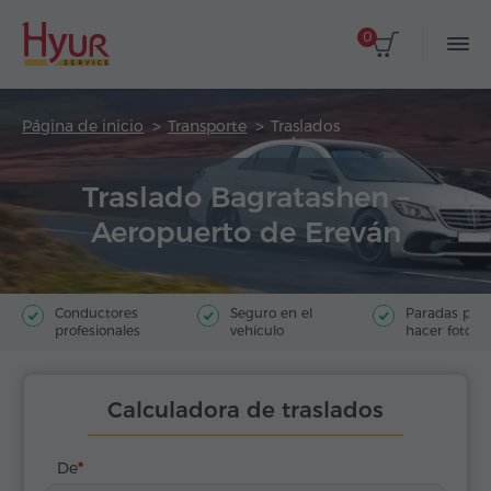
0
Página de inicio
Transporte
Traslados
Traslado Bagratashen –
Aeropuerto de Ereván
Conductores
Seguro en el
Paradas par
profesionales
vehículo
hacer fotos
Calculadora de traslados
De