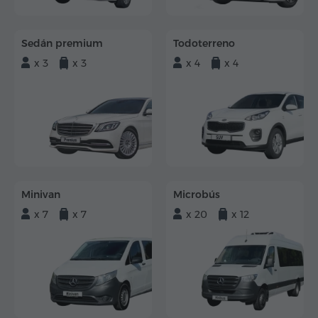
Sedán premium
Todoterreno
x 3
x 3
x 4
x 4
Minivan
Microbús
x 7
x 7
x 20
x 12