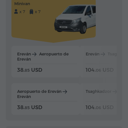
Minivan
x 7
x 7
Ereván
Aeropuerto de
Ereván
Tsaghkad
Ereván
38.
USD
104.
USD
85
06
Aeropuerto de Ereván
Tsaghkadzor
Ere
Ereván
38.
USD
104.
USD
85
06