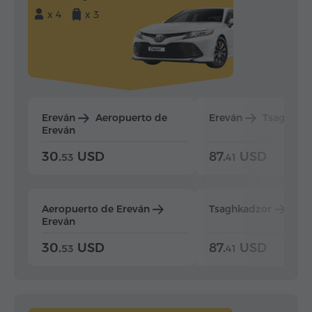
x 4
x 3
Ereván
Aeropuerto de
Ereván
Tsaghkad
Ereván
30.
USD
87.
USD
53
41
Aeropuerto de Ereván
Tsaghkadzor
Ere
Ereván
30.
USD
87.
USD
53
41