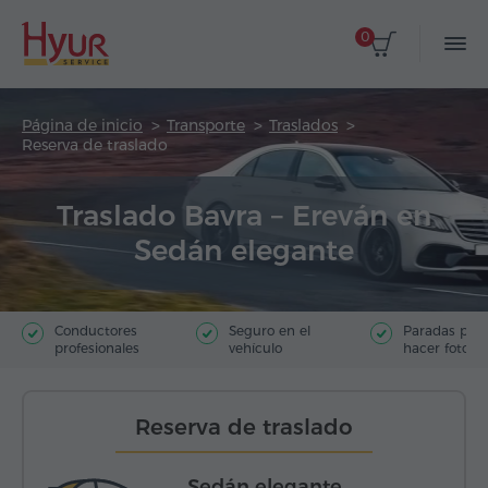
0
Página de inicio
Transporte
Traslados
Reserva de traslado
Traslado Bavra – Ereván en
Sedán elegante
Conductores
Seguro en el
Paradas par
profesionales
vehículo
hacer fotos
Reserva de traslado
Sedán elegante