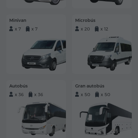
Minivan
Microbús
x 7
x 7
x 20
x 12
Autobús
Gran autobús
x 36
x 36
x 50
x 50