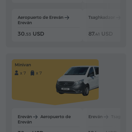
Aeropuerto de Ereván
Tsaghkadzor
Ere
Ereván
30.
USD
87.
USD
53
41
Minivan
x 7
x 7
Ereván
Aeropuerto de
Ereván
Tsaghkad
Ereván