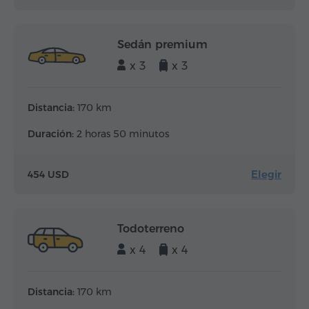
Sedán premium
x 3
x 3
Distancia:
170 km
Duración:
2 horas 50 minutos
Elegir
454 USD
Todoterreno
x 4
x 4
Distancia:
170 km