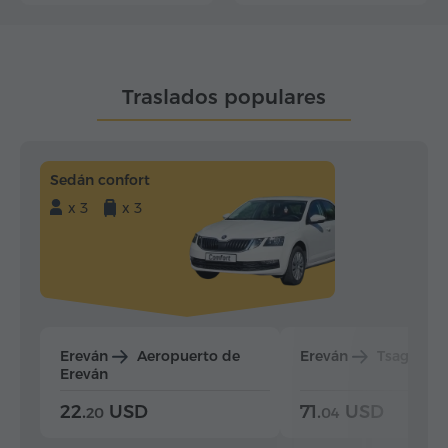
Traslados populares
Sedán confort
x 3
x 3
Ereván
Aeropuerto de
Ereván
Tsaghkad
Ereván
22.
USD
71.
USD
20
04