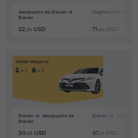
Aeropuerto de Ereván
Tsaghkadzor
Ere
Ereván
22.
USD
71.
USD
20
04
Sedán elegante
x 4
x 3
Ereván
Aeropuerto de
Ereván
Tsaghkad
Ereván
30.
USD
87.
USD
53
41