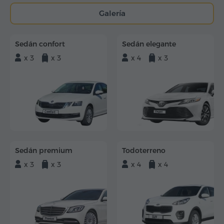
Galería
Sedán confort
Sedán elegante
x 3
x 3
x 4
x 3
Sedán premium
Todoterreno
x 3
x 3
x 4
x 4