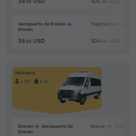
38.
USD
104.
USD
85
06
Aeropuerto de Ereván
Tsaghkadzor
Ere
Ereván
38.
USD
104.
USD
85
06
Microbús
x 20
x 12
Ereván
Aeropuerto de
Ereván
Tsaghkad
Ereván