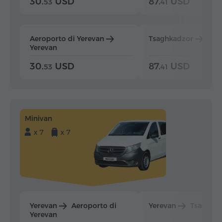
30.
USD
87.
USD
53
41
Aeroporto di Yerevan
Tsaghkadzor
Yer
Yerevan
30.
USD
87.
USD
53
41
Minivan
x 7
x 7
Yerevan
Aeroporto di
Yerevan
Tsaghka
Yerevan