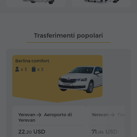
Trasferimenti popolari
Berlina comfort
x 3
x 3
Yerevan
Aeroporto di
Yerevan
Tsaghka
Yerevan
22.
USD
71.
USD
20
04