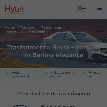
0
Home
Trasporto
Trasferimenti
Prenotazione di trasferimento
Trasferimento Bavra – Yerevan
in Berlina elegante
Autisti
Assicurazione nel
Fermate poer
professionali
veicolo
le foto
Prenotazione di trasferimento
Berlina elegante