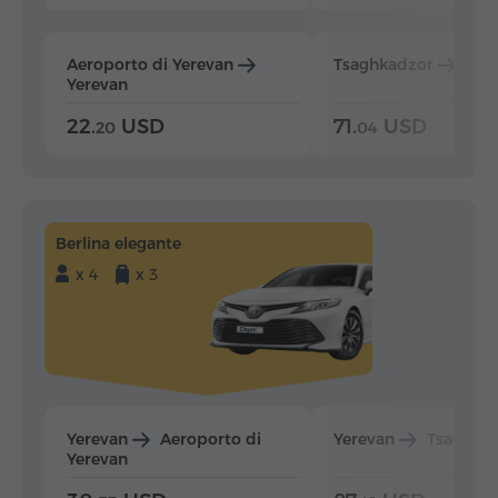
Aeroporto di Yerevan
Tsaghkadzor
Yer
Yerevan
22.
USD
71.
USD
20
04
Berlina elegante
x 4
x 3
Yerevan
Aeroporto di
Yerevan
Tsaghka
Yerevan