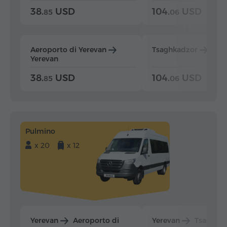
38.
USD
104.
USD
85
06
Aeroporto di Yerevan
Tsaghkadzor
Yer
Yerevan
38.
USD
104.
USD
85
06
Pulmino
x 20
x 12
Yerevan
Aeroporto di
Yerevan
Tsaghka