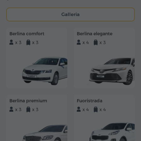
Galleria
Berlina comfort
Berlina elegante
x 3
x 3
x 4
x 3
Berlina premium
Fuoristrada
x 3
x 3
x 4
x 4