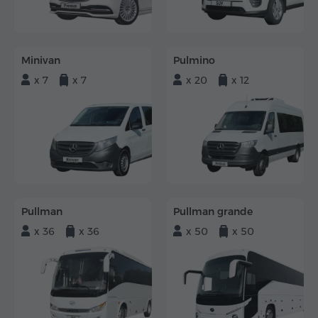
Minivan
Pulmino
x 7
x 7
x 20
x 12
Pullman
Pullman grande
x 36
x 36
x 50
x 50