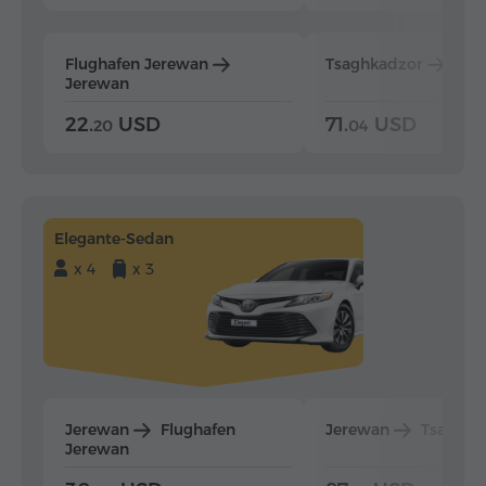
Flughafen Jerewan
Tsaghkadzor
Jer
Jerewan
22.
USD
71.
USD
20
04
Elegante-Sedan
x 4
x 3
Jerewan
Flughafen
Jerewan
Tsaghka
Jerewan