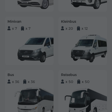
Minivan
Kleinbus
x 7
x 7
x 20
x 12
Bus
Reisebus
x 36
x 36
x 50
x 50