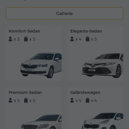
Gallerie
Komfort-Sedan
Elegante-Sedan
x 3
x 3
x 4
x 3
Premium-Sedan
Geländewagen
x 3
x 3
x 4
x 4