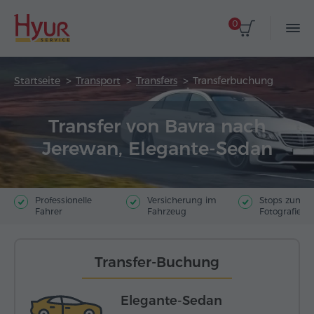
0
Startseite
Transport
Transfers
Transferbuchung
Transfer von Bavra nach
Jerewan, Elegante-Sedan
Professionelle
Versicherung im
Stops zum
Fahrer
Fahrzeug
Fotografiere
Transfer-Buchung
Elegante-Sedan