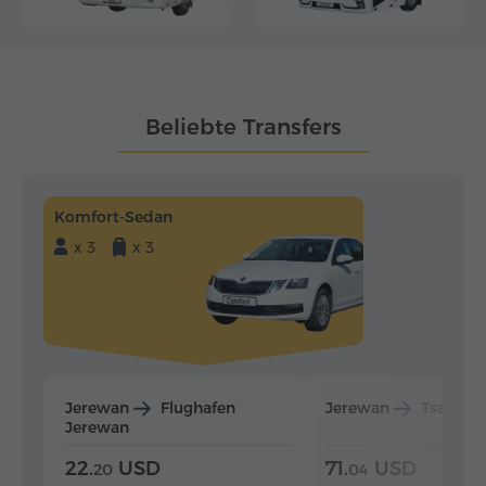
Beliebte Transfers
Komfort-Sedan
x 3
x 3
Jerewan
Flughafen
Jerewan
Tsaghka
Jerewan
22.
USD
71.
USD
20
04