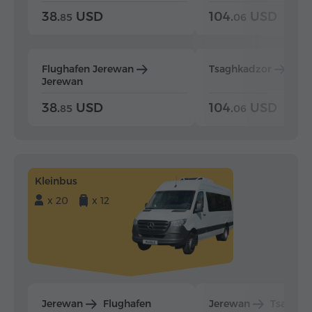
38.
USD
104.
USD
85
06
Flughafen Jerewan
Tsaghkadzor
Jer
Jerewan
38.
USD
104.
USD
85
06
Kleinbus
x 20
x 12
Jerewan
Flughafen
Jerewan
Tsaghka