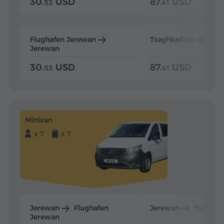
30.
USD
87.
USD
53
41
Flughafen Jerewan
Tsaghkadzor
Jer
Jerewan
30.
USD
87.
USD
53
41
Minivan
x 7
x 7
Jerewan
Flughafen
Jerewan
Tsaghka
Jerewan