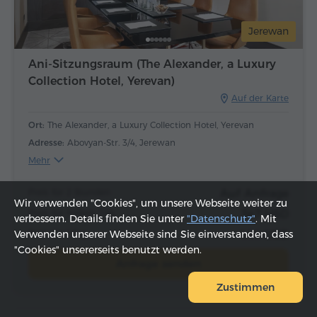
Jerewan
Ani-Sitzungsraum (The Alexander, a Luxury
Collection Hotel, Yerevan)
Auf der Karte
Ort:
The Alexander, a Luxury Collection Hotel, Yerevan
Adresse:
Abovyan-Str. 3/4, Jerewan
Mehr
Preis für 2 Stunden
Auf Anfrage
Wir verwenden "Cookies", um unsere Webseite weiter zu
Preis für halben Tag
347 USD
verbessern. Details finden Sie unter
"Datenschutz"
. Mit
Preis für 1 Tag
444 USD
Verwenden unserer Webseite sind Sie einverstanden, dass
"Cookies" unsererseits benutzt werden.
Anfrage senden
Zustimmen