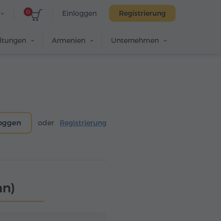
0
Einloggen
Registrierung
altungen
Armenien
Unternehmen
loggen
oder
Registrierung
an)