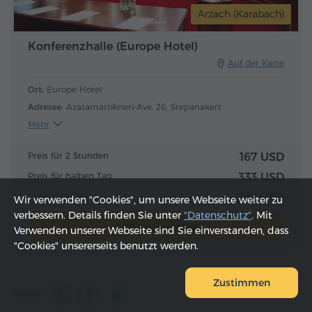
Arzach (Karabach)
Konferenzhalle (Europe Hotel)
Auf der Karte
Ort:
Europe Hotel
Adresse:
Azatamartikneri-Ave. 26, Stepanakert
Mehr
Preis für 2 Stunden
167 USD
Preis für halben Tag
333 USD
Preis für 1 Tag
333 USD
Wir verwenden "Cookies", um unsere Webseite weiter zu
verbessern. Details finden Sie unter
"Datenschutz"
. Mit
Anfrage senden
Verwenden unserer Webseite sind Sie einverstanden, dass
"Cookies" unsererseits benutzt werden.
Zustimmen
Teilen: