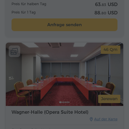
Preis für halben Tag
63.
USD
83
Preis für 1 Tag
88.
USD
80
Anfrage senden
46 Qm
Jerewan
Wagner-Halle (Opera Suite Hotel)
Auf der Karte