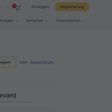
0
Einloggen
Registrierung
altungen
Armenien
Unternehmen
loggen
oder
Registrierung
evan)