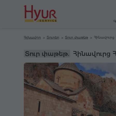
Գ
Գլխավոր
Տուրեր
Տուր փաթեթ
Տուր փաթեթ.
Հինավուրց 