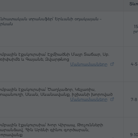
Տևո
նհատական տրանսֆեր՝ Երևանի օդակայան –
Երևան
1
ր
մբային էքսկուրսիա՝ Էջմիածնի Մայր Տաճար, Սբ.
ռիփսիմե և Գայանե, Զվարթնոց
Մանրամասները
4-
մբային էքսկուրսիա՝ Ծաղկաձոր, Կեչառիս,
ոպանուղի, Սևան, Սևանավանք, իշխանի խորոված
Մանրամասները
7-
մբային էքսկուրսիա՝ Խոր Վիրապ, Թռչունների
արանձավ, Հին Արենի գինու գործարան,
Նորավանք
9-1