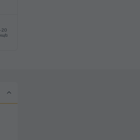
5-20
ոպե