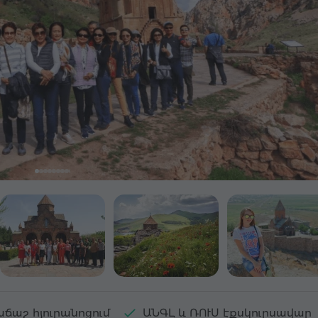
ճաշ հյուրանոցում
ԱՆԳԼ և ՌՈՒՍ էքսկուրսավար