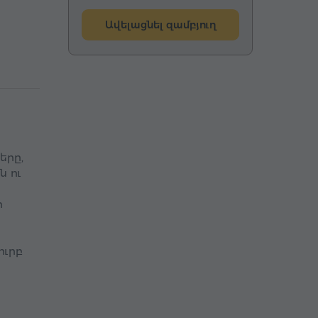
Ավելացնել զամբյուղ
երը,
 ու
ի
ուրբ