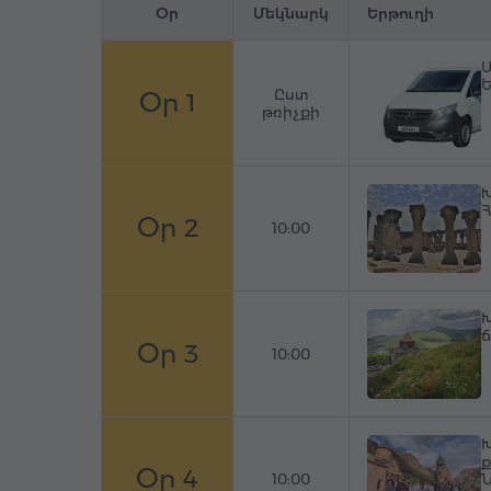
Օր
Մեկնարկ
Երթուղի
Ա
Ըստ
Օր 1
թռիչքի
Խ
Հ
Օր 2
10:00
Խ
ճ
Օր 3
10:00
Խ
ք
Օր 4
10:00