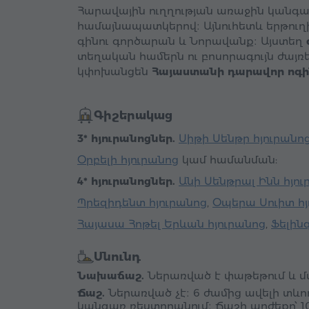
Հարավային ուղղության առաջին կանգա
համայնապատկերով։ Այնուհետև երթուղի
գինու գործարան և Նորավանք։ Այստեղ
տեղական համերն ու բոսորագույն ժայռ
կփոխանցեն
Հայաստանի դարավոր ոգ
Գիշերակաց
3* հյուրանոցներ.
Սիթի Սենթր հյուրանո
Օրբելի հյուրանոց
կամ համանման:
4* հյուրանոցներ.
Անի Սենթրալ Ինն հյու
Պրեզիդենտ հյուրանոց
,
Օպերա Սուիտ հյ
Հայասա Հոթել Երևան հյուրանոց
,
Ֆելին
Սնունդ
Նախաճաշ.
Ներառված է փաթեթում և մատ
Ճաշ.
Ներառված չէ։ 6 ժամից ավելի տև
կանգառ ռեստորանում։ Ճաշի արժեքը՝
1