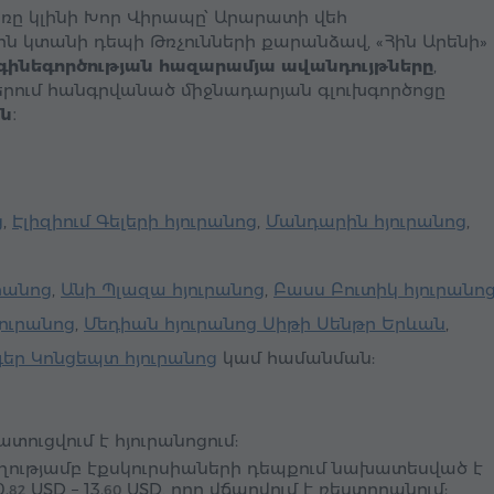
ռը կլինի Խոր Վիրապը՝ Արարատի վեհ
ն կտանի դեպի Թռչունների քարանձավ, «Հին Արենի»
գինեգործության հազարամյա ավանդույթները
,
երում հանգրվանած միջնադարյան գլուխգործոցը
ին
։
ց
,
Էլիզիում Գելերի հյուրանոց
,
Մանդարին հյուրանոց
,
րանոց
,
Անի Պլազա հյուրանոց
,
Բասս Բուտիկ հյուրանո
ուրանոց
,
Մեդիան հյուրանոց Սիթի Սենթր Երևան
,
գեր Կոնցեպտ հյուրանոց
կամ համանման:
ուցվում է հյուրանոցում:
ողությամբ էքսկուրսիաների դեպքում նախատեսված է
0.
USD
–
13.
USD
, որը վճարվում է ռեստորանում:
82
60