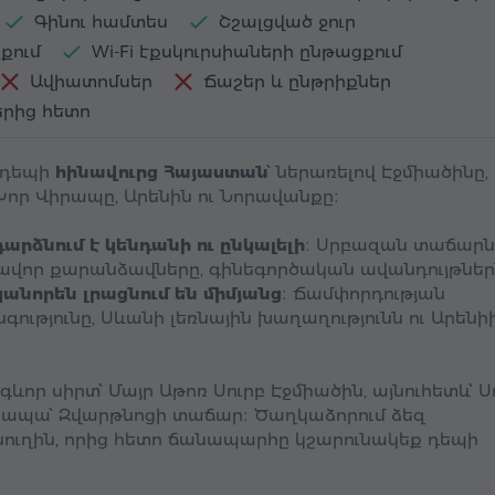
Գինու համտես
Շշալցված ջուր
քում
Wi-Fi էքսկուրսիաների ընթացքում
Ավիատոմսեր
Ճաշեր և ընթրիքներ
երից հետո
 դեպի
հինավուրց Հայաստան
՝ ներառելով Էջմիածինը,
Խոր Վիրապը, Արենին ու Նորավանքը։
դարձնում է կենդանի ու ընկալելի
։ Սրբազան տաճարն
ավոր քարանձավները, գինեգործական ավանդույթներն
անորեն լրացնում են միմյանց
։ Ճամփորդության
ությունը, Սևանի լեռնային խաղաղությունն ու Արենի
ևոր սիրտ՝ Մայր Աթոռ Սուրբ Էջմիածին, այնուհետև՝ Ս
, ապա՝ Զվարթնոցի տաճար։ Ծաղկաձորում ձեզ
նուղին, որից հետո ճանապարհը կշարունակեք դեպի