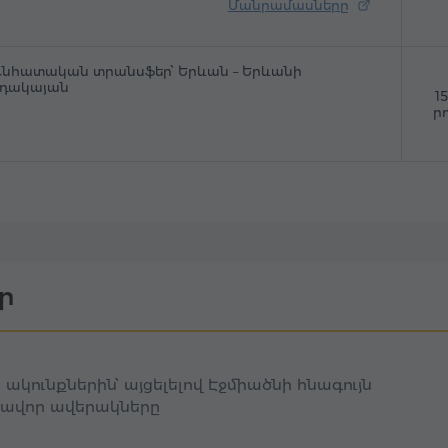
Մանրամասները
նհատական տրանսֆեր՝ Երևան – Երևանի
օդակայան
1
ր
ր
ակունքներին՝ այցելելով Էջմիածնի հնագույն
դավոր ավերակները