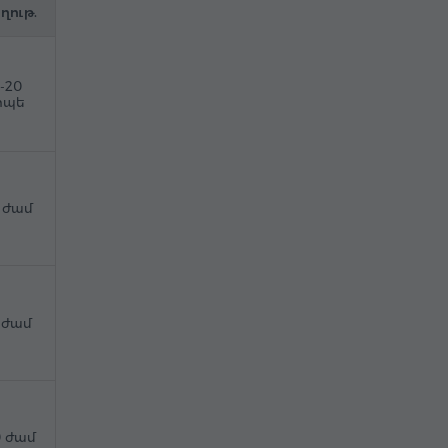
ղութ.
5-20
ոպե
5 ժամ
8 ժամ
0 ժամ