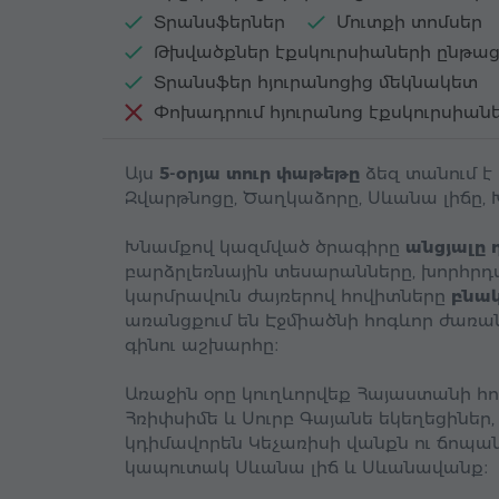
Տրանսֆերներ
Մուտքի տոմսեր
Թխվածքներ էքսկուրսիաների ընթաց
Տրանսֆեր հյուրանոցից մեկնակետ
Փոխադրում հյուրանոց էքսկուրսիան
Այս
5-օրյա տուր փաթեթը
ձեզ տանում է
Զվարթնոցը, Ծաղկաձորը, Սևանա լիճը, 
Խնամքով կազմված ծրագիրը
անցյալը 
բարձրլեռնային տեսարանները, խորհրդ
կարմրավուն ժայռերով հովիտները
բնակ
առանցքում են Էջմիածնի հոգևոր ժառանգ
գինու աշխարհը։
Առաջին օրը կուղևորվեք Հայաստանի հոգ
Հռիփսիմե և Սուրբ Գայանե եկեղեցիներ
կդիմավորեն Կեչառիսի վանքն ու ճոպա
կապուտակ Սևանա լիճ և Սևանավանք։