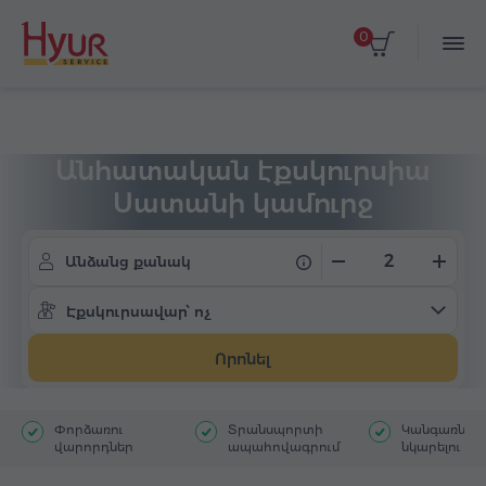
0
Գլխավոր
Տուրեր
Անհատական էքսկուրսիա
Անհատական էքսկուրսիա
Սատանի կամուրջ
Անձանց քանակ
Էքսկուրսավար՝ ոչ
Որոնել
Փորձառու
Տրանսպորտի
Կանգառներ`
վարորդներ
ապահովագրում
նկարելու հ