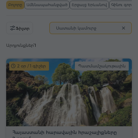
Բոլորը
Ամենապահանջված
Շրջայց Երևանով
Գինու գործ
Սատանի կամուրջ
Ֆիլտր
Արդյունքներ՝
1
2 օր / 1 գիշեր
Պատմամշակութային
Հայաստանի հարավային հրաշալիքները