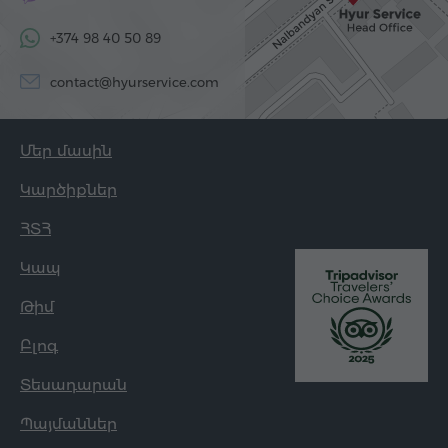
+374 98 40 50 89
contact@hyurservice.com
Մեր մասին
Կարծիքներ
ՀՏՀ
Կապ
Թիմ
Բլոգ
Տեսադարան
Պայմաններ