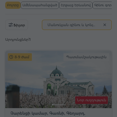
Բոլորը
Ամենապահանջված
Շրջայց Երևանով
Գինու գործ
Մանուկյան գինու և կոնյակի գործարան
Ֆիլտր
Արդյունքներ՝
1
8-9 ժամ
Պատմամշակութային
Նոր ուղղություն
Չարենցի կամար, Գառնի, Գեղարդ,