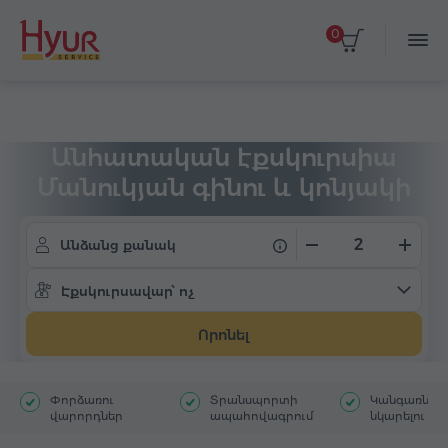
0
Գլխավոր
Տուրեր
Անհատական էքսկուրսիա
Անհատական էքսկուրսիա
Մանուկյան գինու և կոնյակի
գործարան
Անձանց քանակ
Էքսկուրսավար՝ ոչ
Որոնել
Փորձառու
Տրանսպորտի
Կանգառներ`
վարորդներ
ապահովագրում
նկարելու հ