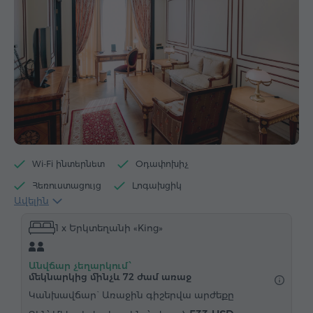
Wi-Fi ինտերնետ
Օդափոխիչ
Հեռուստացույց
Լոգախցիկ
Ավելին
Մուտք մարզասրահ
Մուտք շոգեբաղնիք
1 x Երկտեղանի «King»
Սրճեփ/Թեյնիկ
Սրճեփ մեքենա
Էլեկտրական թեյնիկ
Մինիբար
Անվճար չեղարկում՝
Հիգիենայի պարագաներ
Սրբիչներ
Խալաթ
մեկնարկից մինչև 72 ժամ առաջ
Հողաթափեր
Վարսահարդարիչ
Բիդե
Կանխավճար` Առաջին գիշերվա արժեքը