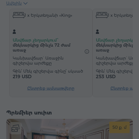
Ավելին
Սրճեփ/Թեյնիկ
Սրճեփ մեքենա
1 x Երկտեղանի «King»
1 x Երկտեղանի
Էլեկտրական թեյնիկ
Մինիբար
Հիգիենայի պարագաներ
Սրբիչներ
Խալաթ
Հողաթափեր
Վարսահարդարիչ
Բիդե
Անվճար չեղարկում՝
Անվճար չեղարկում
Ջեռուցում
Պահարան
Գրասեղան
մեկնարկից մինչև 72 ժամ
մեկնարկից մինչև 
առաջ
առաջ
Հյուրասենյակ
Սեղան
Բազկաթոռ
Կանխավճար` Առաջին
Կանխավճար` Առա
գիշերվա արժեքը
գիշերվա արժեքը
Աթոռ
Չհրկիզվող պահարան
Հեռախոս
Մեկ գիշերվա գինը՝ սկսած
Մեկ գիշերվա 
Զարթուցիչ
"Զանգ-զարթուցիչ" ծառայություն
219 USD
253 USD
Արբանյակային հեռուստաալիքներ
Ընտրեք ամսաթվերը
Ընտրեք ամ
Մանրահատակ
Շշալցված ջուր
Թեյ/Սուրճ
Արդուկ և սեղան
Պրեմիեր սուիտ
50 ք. մ