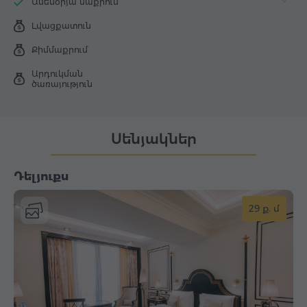
Ամենօրյա մաքրում
Լվացքատուն
Քիմմաքրում
Արդուկման
ծառայություն
Սենյակներ
Դելյուքս
29 ք. մ