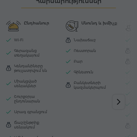
Հարմարություններ
Ընդհանուր
Սնունդ և խմիչք
Wi-Fi
Նախաճաշ
Մ
Գերազանց
Ռեստորան
Ս
տեղակայում
Բար
Մ
Կենդանիները
թույլատրվում են
Գինետուն
Շ
Միակցված
Բանկետների
Հ
սենյակներ
կազմակերպում
Թ
Շուրջօրյա
ընդունարան
Ջ
Արագ գրանցում
Հ
Ճաշ/ընթրիք
Գ
սենյակում
Հ