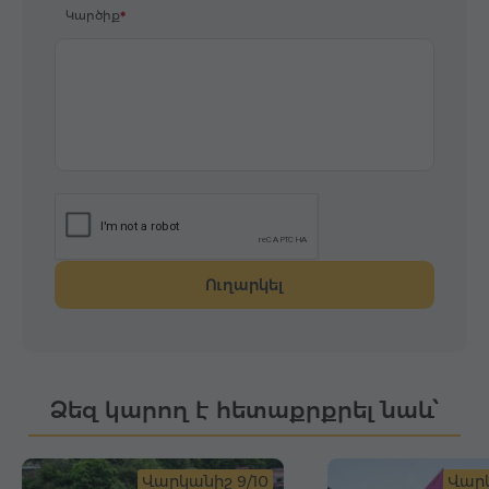
Կարծիք
Ուղարկել
Ձեզ կարող է հետաքրքրել նաև՝
Վարկանիշ 9/10
Վարկ