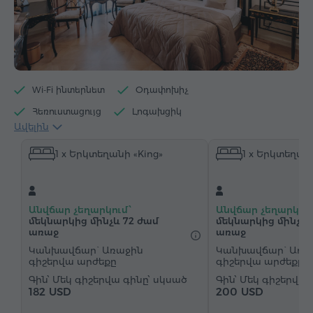
Wi-Fi ինտերնետ
Օդափոխիչ
Հեռուստացույց
Լոգախցիկ
Ավելին
Մուտք մարզասրահ
Մուտք շոգեբաղնիք
1 x Երկտեղանի «King»
1 x Երկտեղանի
Սրճեփ/Թեյնիկ
Սրճեփ մեքենա
Էլեկտրական թեյնիկ
Մինիբար
Հիգիենայի պարագաներ
Սրբիչներ
Խալաթ
Անվճար չեղարկում՝
Անվճար չեղարկում
Հողաթափեր
Վարսահարդարիչ
Բիդե
մեկնարկից մինչև 72 ժամ
մեկնարկից մինչև 
առաջ
առաջ
Ջեռուցում
Պահարան
Գրասեղան
Կանխավճար` Առաջին
Կանխավճար` Առա
գիշերվա արժեքը
գիշերվա արժեքը
Հյուրասենյակ
Սեղան
Բազկաթոռ
Մեկ գիշերվա գինը՝ սկսած
Մեկ գիշերվա 
Աթոռ
Չհրկիզվող պահարան
Հեռախոս
182 USD
200 USD
Զարթուցիչ
"Զանգ-զարթուցիչ" ծառայություն