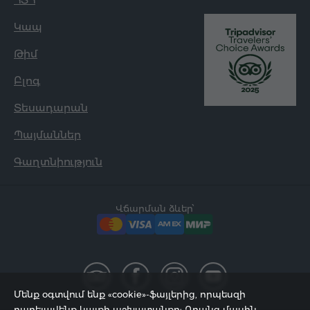
Կապ
Թիմ
Բլոգ
Տեսադարան
Պայմաններ
Գաղտնիություն
Վճարման ձևեր՝
Մենք օգտվում ենք «cookie»-ֆայլերից, որպեսզի
բարելավենք կայքի աշխատանքը: Դրանց մասին