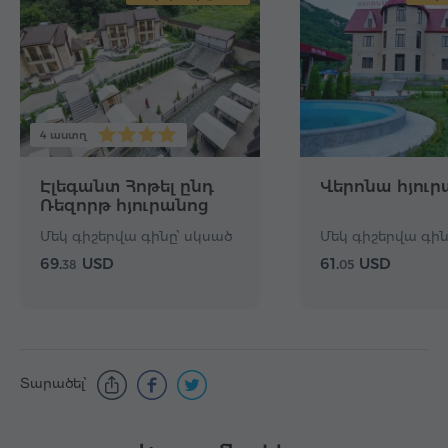
4 աստղ
Էլեգանտ Հոթել ընդ
Վերոնա հյուր
Ռեզորթ հյուրանոց
Մեկ գիշերվա գինը՝ սկսած
Մեկ գիշերվա գին
69.
USD
61.
USD
38
05
Տարածել՝