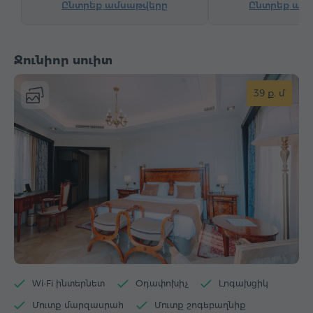
Ընտրեք ամսաթվերը
Ընտրեք ամ
Արբանյակային հեռուստաալիքներ
Մանրահատակ
Շշալցված ջուր
Թեյ/Սուրճ
Ջունիոր սուիտ
Արդուկ և սեղան
39 ք. մ
Wi-Fi ինտերնետ
Օդափոխիչ
Լոգախցիկ
Մուտք մարզասրահ
Մուտք շոգեբաղնիք