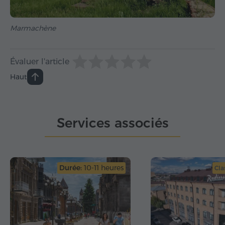
Marmachène
Évaluer l'article
Haut
Services associés
Durée:
10-11 heures
Cla