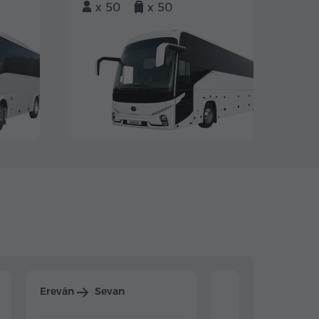
x 50
x 50
Ereván
Sevan
Ereván
Dilijan