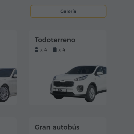
Galería
Todoterreno
x 4
x 4
Gran autobús