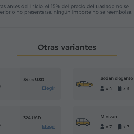
 antes del inicio, el 15% del precio del traslado no se
erior o no presentarse, ningún importe no se reembolsa.
Otras variantes
Sedán elegante
84.
USD
08
7
Elegir
x 4
x 3
Minivan
324 USD
7
Elegir
x 7
x 7