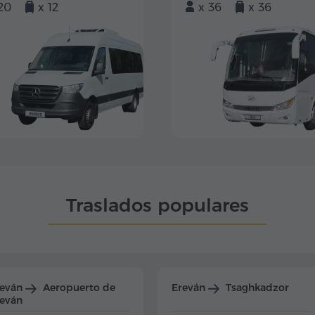
20
x 12
x 36
x 36
Traslados populares
reván
Aeropuerto de
Ereván
Tsaghkadzor
eván