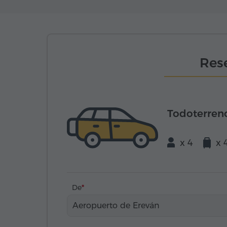
Rese
Todoterren
x 4
x 
De
Aeropuerto de Ereván