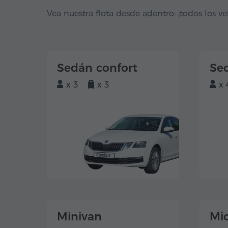
Vea nuestra flota desde adentro: ¡todos los ve
Sedán confort
Se
x 3
x 3
x 
Minivan
Mi