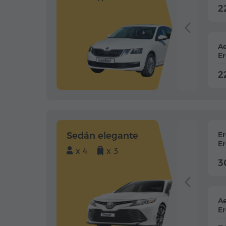
2
Ae
Er
2
Sedán elegante
E
Er
x 4
x 3
3
Ae
Er