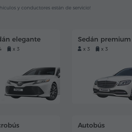
hículos y conductores están de servicio!
dán elegante
Sedán premium
4
x 3
x 3
x 3
crobús
Autobús