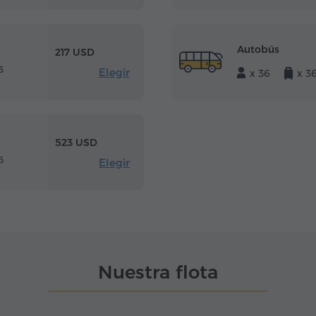
Autobús
217 USD
5
Elegir
x 36
x 3
523 USD
6
Elegir
Nuestra flota