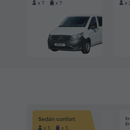
x 7
x 7
x 
Sedán confort
E
Er
x 3
x 3