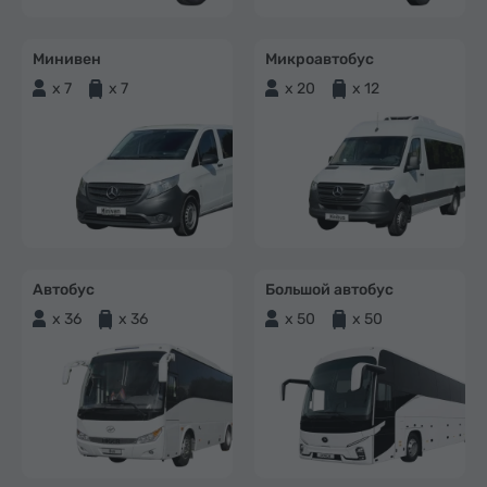
Минивен
Микроавтобус
x 7
x 7
x 20
x 12
Автобус
Большой автобус
x 36
x 36
x 50
x 50