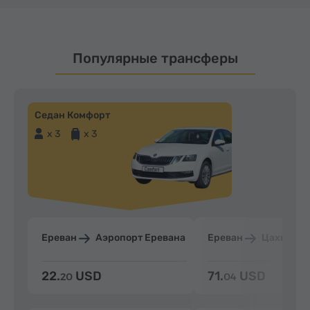
Популярные трансферы
Седан Комфорт
x 3
x 3
Ереван
Аэропорт Еревана
Ереван
Цахкадзо
22.
USD
71.
USD
20
04