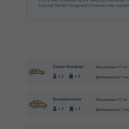
случае более поздней отмены или неявк
Седан Комфорт
97 км
Расстояние:
x 3
x 3
1 ча
Длительность:
Внедорожник
97 км
Расстояние:
x 4
x 4
1 ча
Длительность: