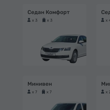
Седан Комфорт
Се
x 3
x 3
x 
Минивен
Ми
x 7
x 7
x 