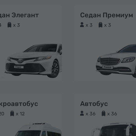
дан Элегант
Седан Премиум
4
x 3
x 3
x 3
кроавтобус
Автобус
20
x 12
x 36
x 36