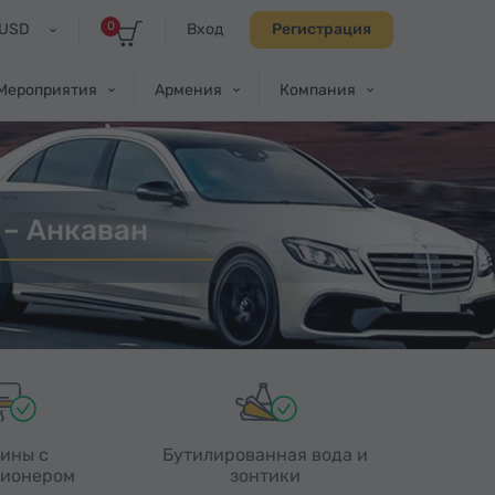
0
USD
Вход
Регистрация
Мероприятия
Армения
Компания
 – Анкаван
ины с
Бутилированная вода и
ионером
зонтики