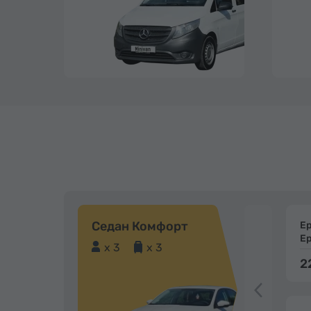
Седан Комфорт
Е
Е
x 3
x 3
2