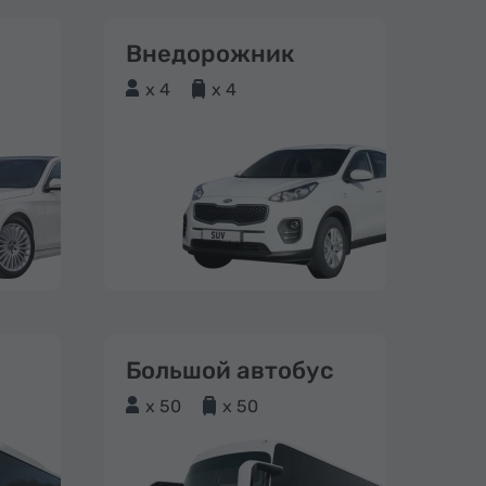
Внедорожник
x 4
x 4
Большой автобус
x 50
x 50