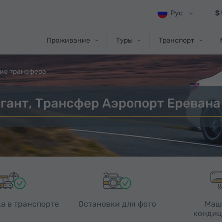
Рус
$
Проживание
Туры
Транспорт
ие трансфера
гант, Трансфер Аэропорт Еревана
а в транспорте
Остановки для фото
Маш
кондиц