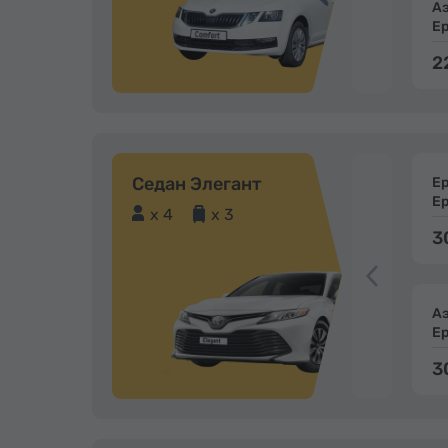
А
Е
2
Седан Элегант
Е
Е
x 4
x 3
3
А
Е
3