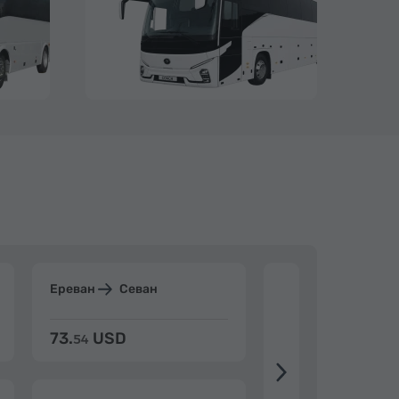
Ереван
Севан
Ереван
Дилиж
73.
USD
84.
USD
54
92