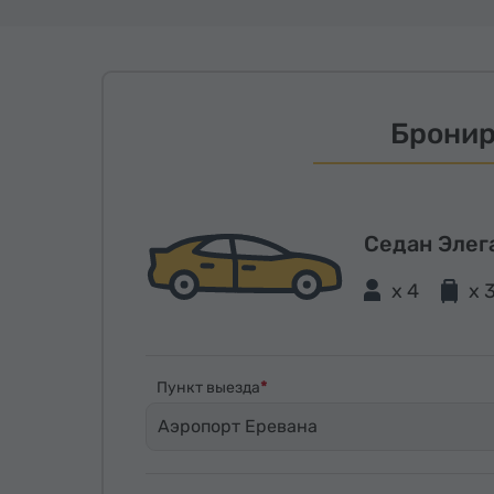
Бронир
Седан Элег
x 4
x 
Пункт выезда
Аэропорт Еревана