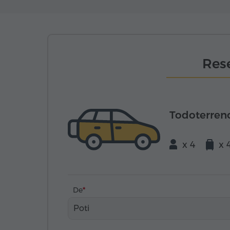
Rese
Todoterren
x 4
x 
De
Poti