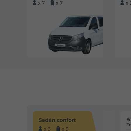
x 7
x 7
x 
Sedán confort
E
Er
x 3
x 3