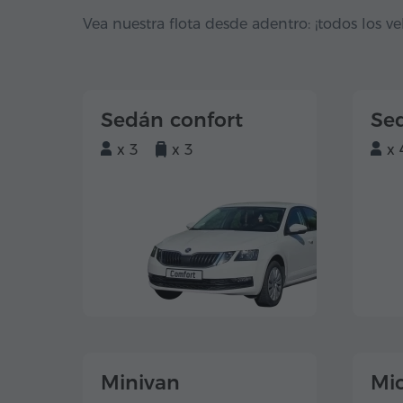
Vea nuestra flota desde adentro: ¡todos los ve
Sedán confort
Se
x 3
x 3
x 
Minivan
Mi