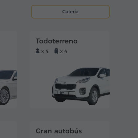
Galería
Todoterreno
x 4
x 4
Gran autobús