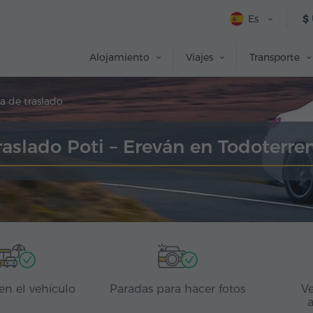
Es
$
Alojamiento
Viajes
Transporte
a de traslado
raslado Poti – Ereván en Todoterre
en el vehículo
Paradas para hacer fotos
Ve