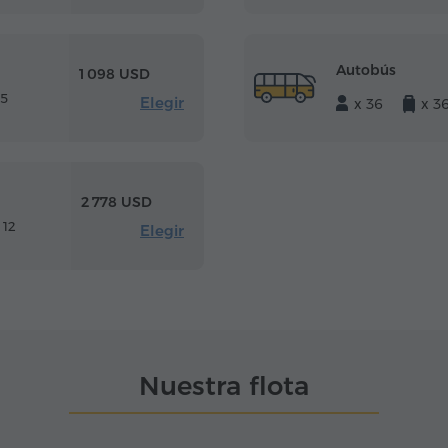
Autobús
1 098 USD
 5
Elegir
x 36
x 3
2 778 USD
 12
Elegir
Nuestra flota