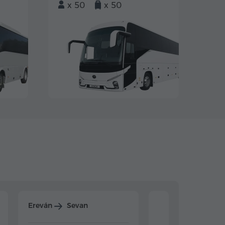
x 50
x 50
Ereván
Sevan
Ereván
Dilijan