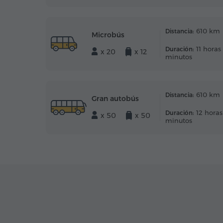
610 km
Distancia:
Microbús
11 horas
Duración:
x 20
x 12
minutos
610 km
Distancia:
Gran autobús
12 horas
Duración:
x 50
x 50
minutos