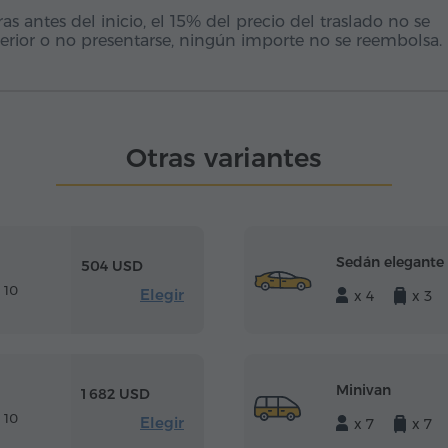
 antes del inicio, el 15% del precio del traslado no se
erior o no presentarse, ningún importe no se reembolsa.
Otras variantes
Sedán elegante
504 USD
 10
Elegir
x 4
x 3
Minivan
1 682 USD
 10
Elegir
x 7
x 7