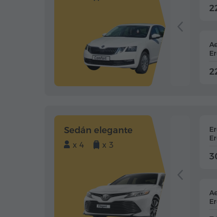
2
Ae
Er
2
Sedán elegante
E
Er
x 4
x 3
3
Ae
Er