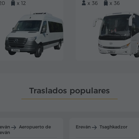
20
x 12
x 36
x 36
Traslados populares
reván
Aeropuerto de
Ereván
Tsaghkadzor
eván