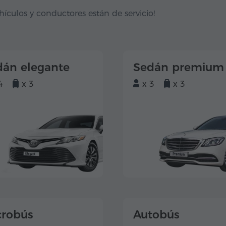
hículos y conductores están de servicio!
dán elegante
Sedán premium
4
x 3
x 3
x 3
crobús
Autobús