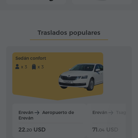
Traslados populares
Sedán confort
x 3
x 3
Ereván
Aeropuerto de
Ereván
Tsaghkad
Ereván
22.
USD
71.
USD
20
04