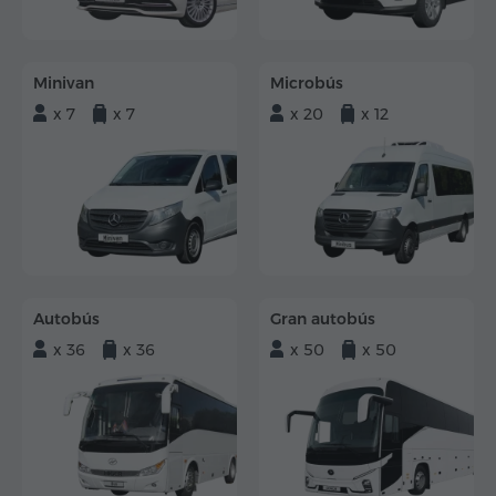
Minivan
Microbús
x 7
x 7
x 20
x 12
Autobús
Gran autobús
x 36
x 36
x 50
x 50