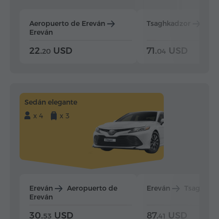
Aeropuerto de Ereván
Tsaghkadzor
Ere
Ereván
22.
USD
71.
USD
20
04
Sedán elegante
x 4
x 3
Ereván
Aeropuerto de
Ereván
Tsaghkad
Ereván
30.
USD
87.
USD
53
41