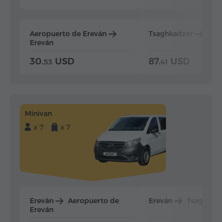
Aeropuerto de Ereván
Tsaghkadzor
Ere
Ereván
30.
USD
87.
USD
53
41
Minivan
x 7
x 7
Ereván
Aeropuerto de
Ereván
Tsaghkad
Ereván