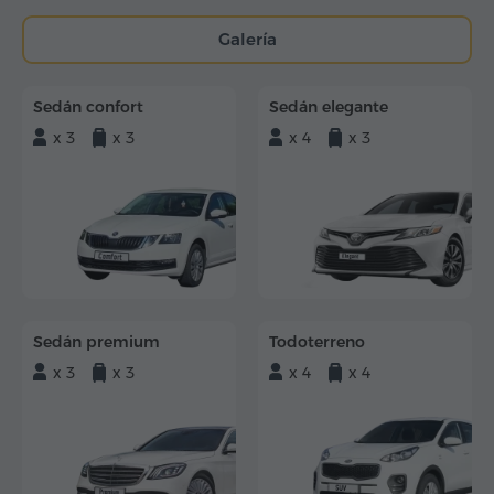
Galería
Sedán confort
Sedán elegante
x 3
x 3
x 4
x 3
Sedán premium
Todoterreno
x 3
x 3
x 4
x 4