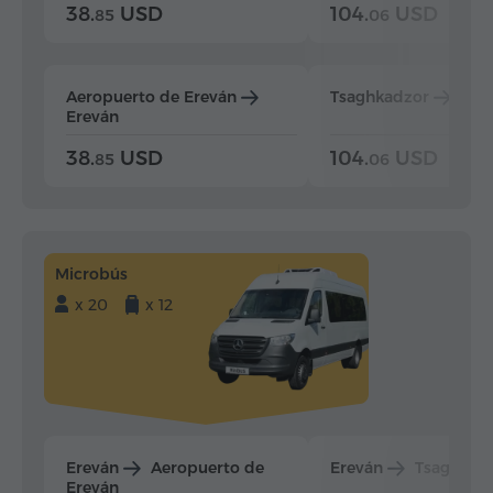
38.
USD
104.
USD
85
06
Aeropuerto de Ereván
Tsaghkadzor
Ere
Ereván
38.
USD
104.
USD
85
06
Microbús
x 20
x 12
Ereván
Aeropuerto de
Ereván
Tsaghkad
Ereván