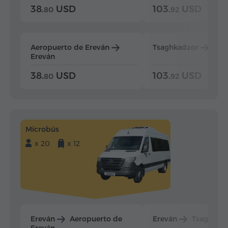
38.
USD
103.
USD
80
92
Aeropuerto de Ereván
Tsaghkadzor
Ere
Ereván
38.
USD
103.
USD
80
92
Microbús
x 20
x 12
Ereván
Aeropuerto de
Ereván
Tsaghkad
Ereván