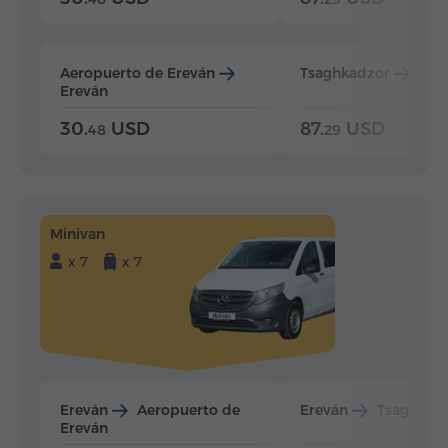
Aeropuerto de Ereván
Tsaghkadzor
Ere
Ereván
30.
USD
87.
USD
48
29
Minivan
x 7
x 7
Ereván
Aeropuerto de
Ereván
Tsaghkad
Ereván