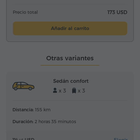
Precio total
173 USD
Añadir al carrito
Otras variantes
Sedán confort
x 3
x 3
Distancia:
155 km
Duración:
2 horas 35 minutos
Elegir
114.
USD