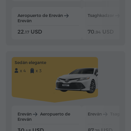
Aeropuerto de Ereván
Tsaghkadzor
Ere
Ereván
22.
USD
70.
USD
17
94
Sedán elegante
x 4
x 3
Ereván
Aeropuerto de
Ereván
Tsaghkad
Ereván
30.
USD
87.
USD
48
29