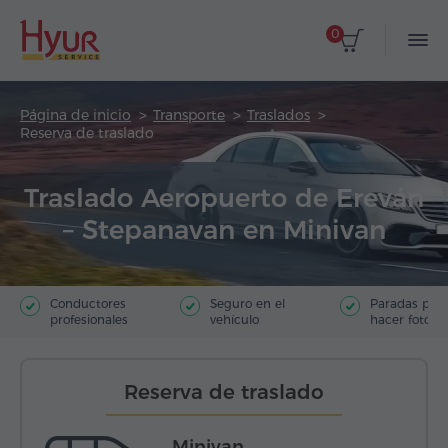
0
Página de inicio
Transporte
Traslados
Reserva de traslado
Traslado Aeropuerto de Ereván
– Stepanavan en Minivan
Conductores
Seguro en el
Paradas par
profesionales
vehículo
hacer fotos
Reserva de traslado
Minivan