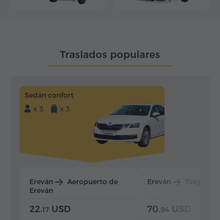
Traslados populares
Sedán confort
x 3
x 3
Ereván
Aeropuerto de
Ereván
Tsaghkad
Ereván
22.
USD
70.
USD
17
94