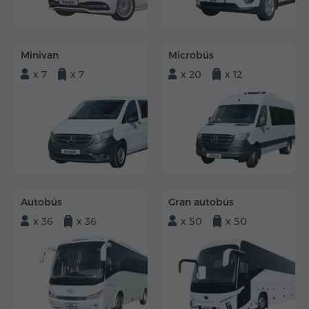
Minivan
Microbús
x 7
x 7
x 20
x 12
Autobús
Gran autobús
x 36
x 36
x 50
x 50