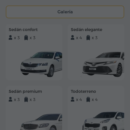
Galería
Sedán confort
Sedán elegante
x 3
x 3
x 4
x 3
Sedán premium
Todoterreno
x 3
x 3
x 4
x 4