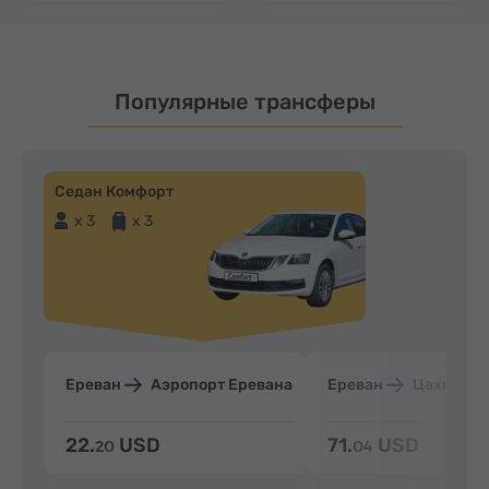
Популярные трансферы
Седан Комфорт
x 3
x 3
Ереван
Аэропорт Еревана
Ереван
Цахкадзо
22.
USD
71.
USD
20
04