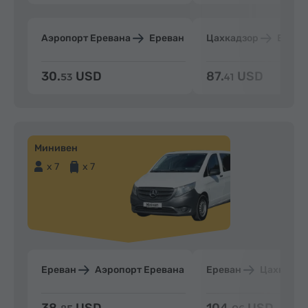
Аэропорт Еревана
Ереван
Цахкадзор
Ерева
30.
USD
87.
USD
53
41
Минивен
x 7
x 7
Ереван
Аэропорт Еревана
Ереван
Цахкадзо
38.
USD
104.
USD