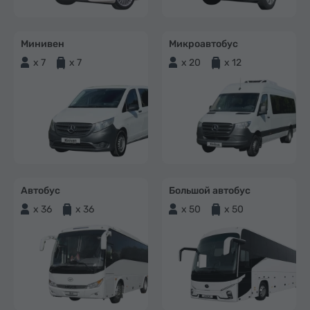
Минивен
Микроавтобус
x 7
x 7
x 20
x 12
Автобус
Большой автобус
x 36
x 36
x 50
x 50