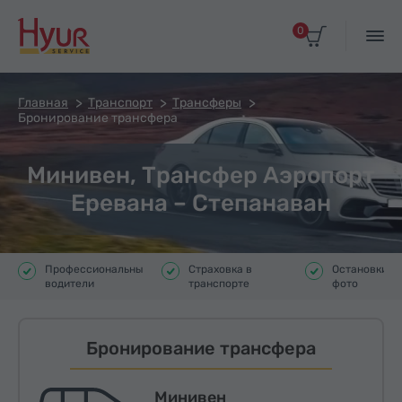
0
Главная
Транспорт
Трансферы
Бронирование трансфера
Минивен, Трансфер Аэропорт
Еревана – Степанаван
Профессиональные
Страховка в
Остановки д
водители
транспорте
фото
Бронирование трансфера
Минивен