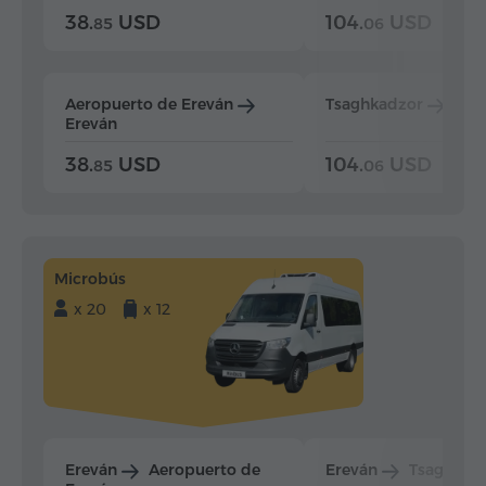
38.
USD
104.
USD
85
06
Aeropuerto de Ereván
Tsaghkadzor
Ere
Ereván
38.
USD
104.
USD
85
06
Microbús
x 20
x 12
Ereván
Aeropuerto de
Ereván
Tsaghkad