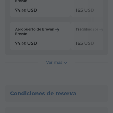
Ereván
74.
USD
165 USD
93
Aeropuerto de Ereván
Tsaghkadzor
Ere
Ereván
74.
USD
165 USD
93
Ver más
Condiciones de reserva