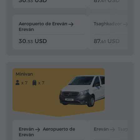
30.
USD
87.
USD
53
41
Aeropuerto de Ereván
Tsaghkadzor
Ere
Ereván
30.
USD
87.
USD
53
41
Minivan
x 7
x 7
Ereván
Aeropuerto de
Ereván
Tsaghkad
Ereván