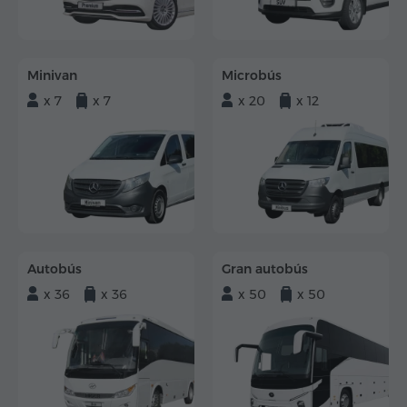
Minivan
Microbús
x 7
x 7
x 20
x 12
Autobús
Gran autobús
x 36
x 36
x 50
x 50