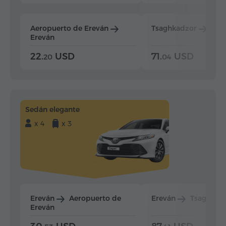
Aeropuerto de Ereván
Tsaghkadzor
Ere
Ereván
22.
USD
71.
USD
20
04
Sedán elegante
x 4
x 3
Ereván
Aeropuerto de
Ereván
Tsaghkad
Ereván