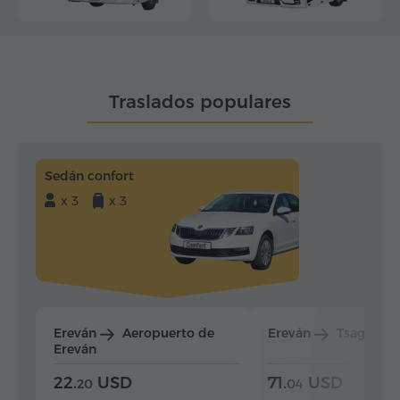
Traslados populares
Sedán confort
x 3
x 3
Ereván
Aeropuerto de
Ereván
Tsaghkad
Ereván
22.
USD
71.
USD
20
04