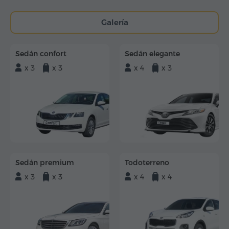
Galería
Sedán confort
Sedán elegante
x 3
x 3
x 4
x 3
Sedán premium
Todoterreno
x 3
x 3
x 4
x 4