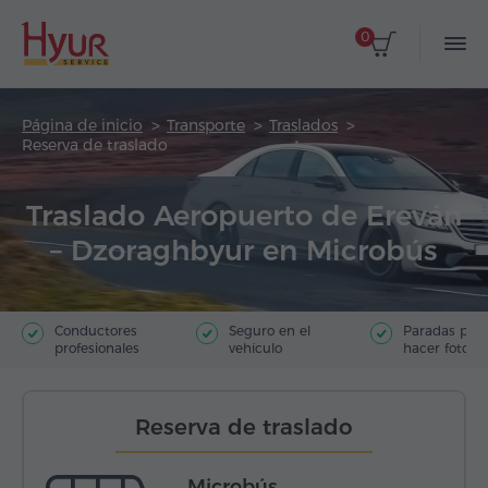
0
Página de inicio
Transporte
Traslados
Reserva de traslado
Traslado Aeropuerto de Ereván
– Dzoraghbyur en Microbús
Conductores
Seguro en el
Paradas par
profesionales
vehículo
hacer fotos
Reserva de traslado
Microbús