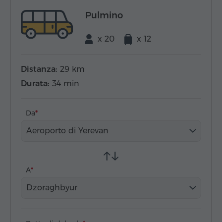
Pulmino
x 20
x 12
Distanza:
29 km
Durata:
34 min
Da
Aeroporto di Yerevan
A
Dzoraghbyur