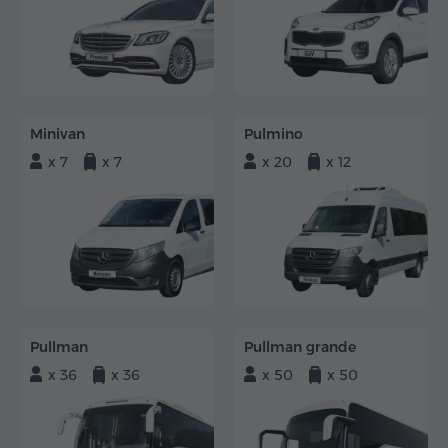
Minivan
Pulmino
x 7
x 7
x 20
x 12
Pullman
Pullman grande
x 36
x 36
x 50
x 50