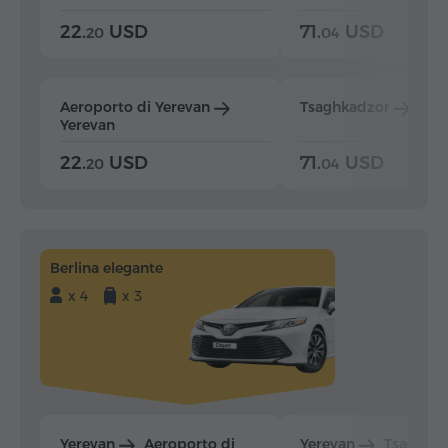
22.
USD
71.
USD
20
04
Aeroporto di Yerevan
Tsaghkadzor
Yer
Yerevan
22.
USD
71.
USD
20
04
Berlina elegante
x 4
x 3
Yerevan
Aeroporto di
Yerevan
Tsaghka