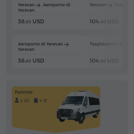
Yerevan
Aeroporto di
Yerevan
Tsaghka
Yerevan
38.
USD
104.
USD
85
06
Aeroporto di Yerevan
Tsaghkadzor
Yer
Yerevan
38.
USD
104.
USD
85
06
Pulmino
x 20
x 12