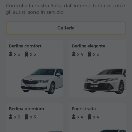
Controlla la nostra flotta dall'interno: tutti i veicoli e
gli autisti sono in servizio!
Galleria
Berlina comfort
Berlina elegante
x 3
x 3
x 4
x 3
Berlina premium
Fuoristrada
x 3
x 3
x 4
x 4