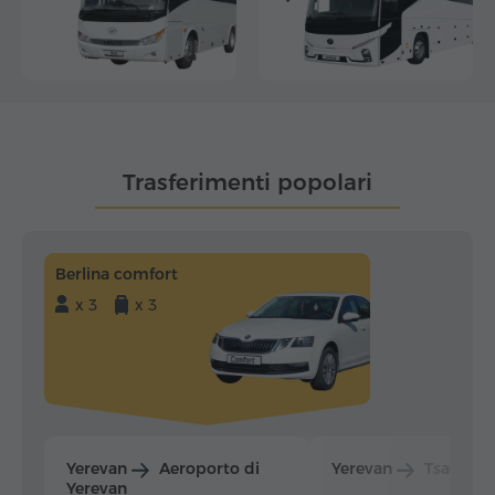
Trasferimenti popolari
Berlina comfort
x 3
x 3
Yerevan
Aeroporto di
Yerevan
Tsaghka
Yerevan