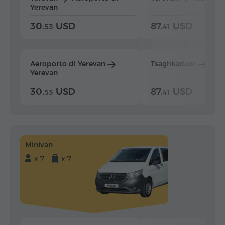
Yerevan
30.
USD
87.
USD
53
41
Aeroporto di Yerevan
Tsaghkadzor
Yer
Yerevan
30.
USD
87.
USD
53
41
Minivan
x 7
x 7