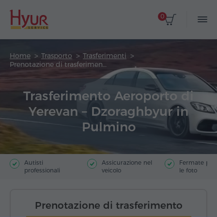
0
Home
Trasporto
Trasferimenti
Prenotazione di trasferimento
Trasferimento Aeroporto di
Yerevan – Dzoraghbyur in
Pulmino
Autisti
Assicurazione nel
Fermate poer
professionali
veicolo
le foto
Prenotazione di trasferimento