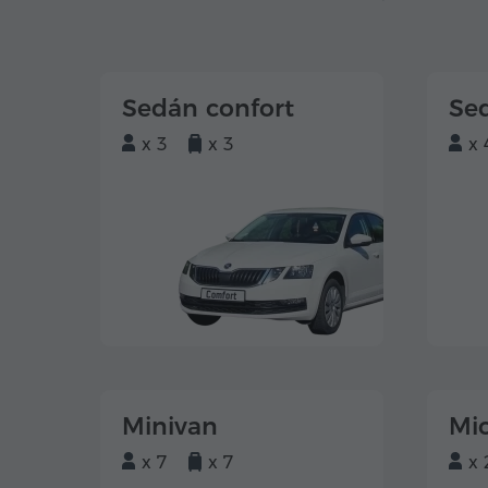
Sedán confort
Se
x 3
x 3
x 
Minivan
Mi
x 7
x 7
x 