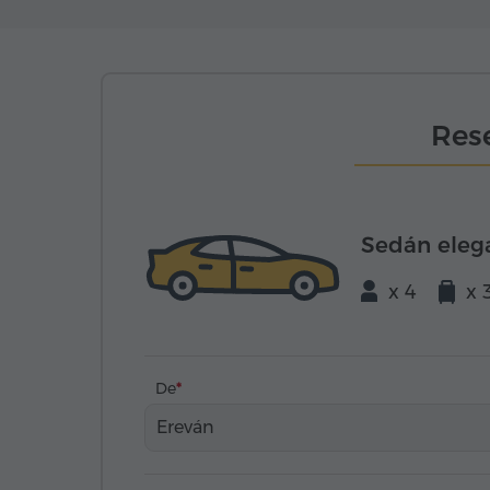
Rese
Sedán eleg
x 4
x 
De
Ereván