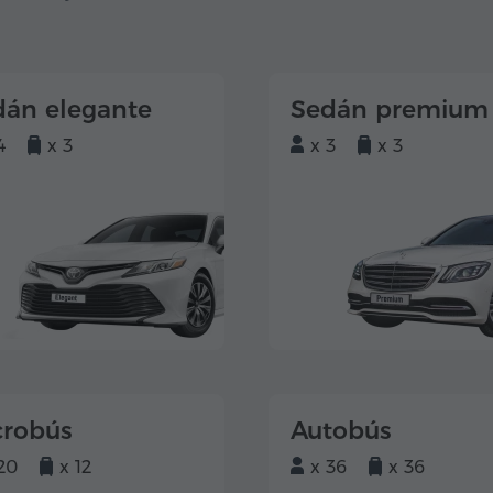
dán elegante
Sedán premium
4
x 3
x 3
x 3
crobús
Autobús
20
x 12
x 36
x 36