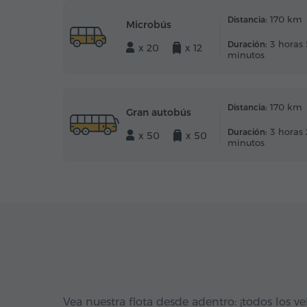
170 km
Distancia:
Microbús
3 horas 
Duración:
x 20
x 12
minutos
170 km
Distancia:
Gran autobús
3 horas 
Duración:
x 50
x 50
minutos
Vea nuestra flota desde adentro: ¡todos los ve