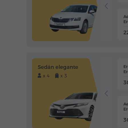
Ae
Er
2
Sedán elegante
E
Er
x 4
x 3
3
Ae
Er
3