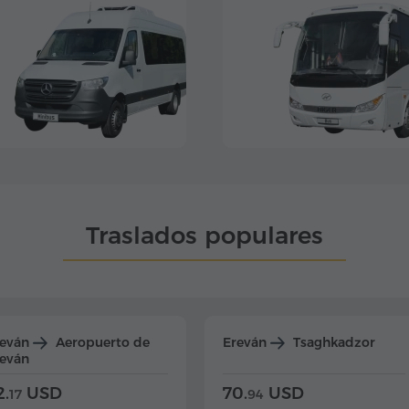
Traslados populares
reván
Aeropuerto de
Ereván
Tsaghkadzor
eván
2.
USD
70.
USD
17
94