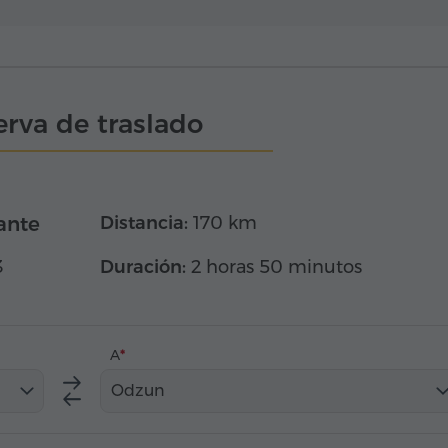
rva de traslado
ante
Distancia:
170 km
3
Duración:
2 horas 50 minutos
A
Odzun