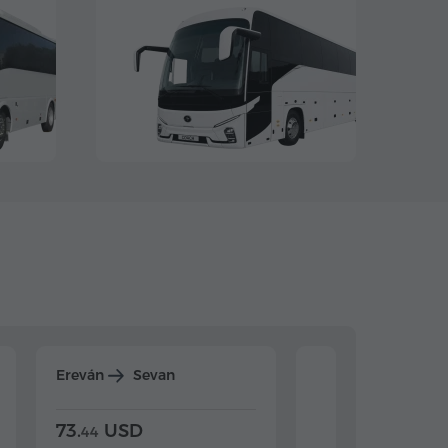
Ereván
Sevan
Ereván
Dilijan
73.
USD
84.
USD
44
80