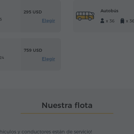
Autobús
295 USD
5
Elegir
x 36
x 3
759 USD
24
Elegir
Nuestra flota
hículos y conductores están de servicio!