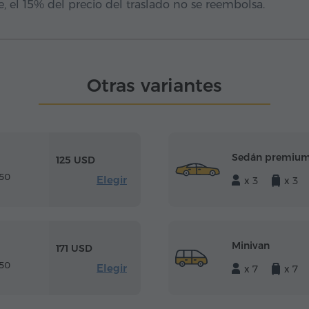
, el 15% del precio del traslado no se reembolsa.
Otras variantes
Sedán premiu
125 USD
 50
Elegir
x 3
x 3
Minivan
171 USD
 50
Elegir
x 7
x 7