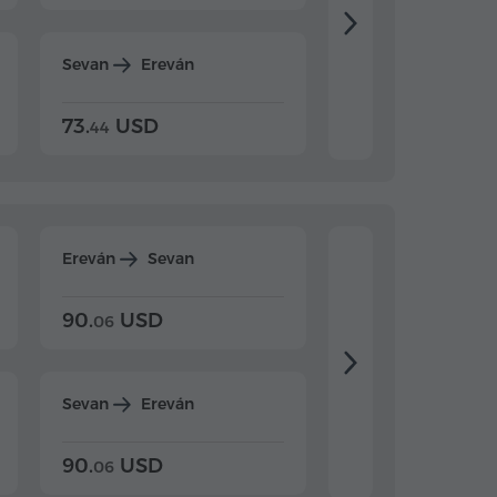
Sevan
Ereván
Dilijan
Ereván
73.
USD
84.
USD
44
80
Ereván
Sevan
Ereván
Dilijan
90.
USD
104.
USD
06
20
Sevan
Ereván
Dilijan
Ereván
90.
USD
104.
USD
06
20