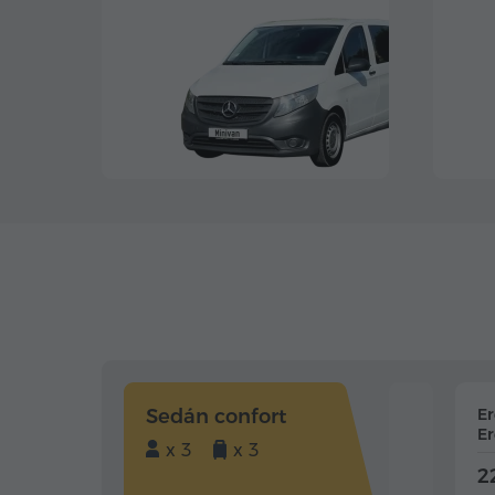
Sedán confort
E
Er
x 3
x 3
2