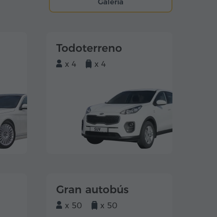
Galería
Todoterreno
x 4
x 4
Gran autobús
x 50
x 50