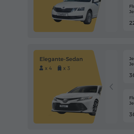
Fl
J
2
Elegante-Sedan
J
J
x 4
x 3
3
Fl
J
3