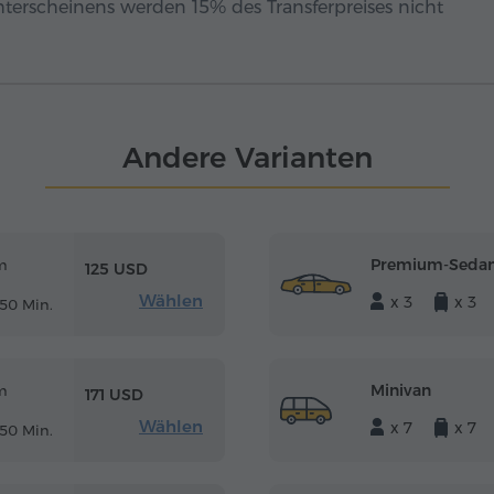
hterscheinens werden 15% des Transferpreises nicht
Andere Varianten
Premium-Seda
m
125 USD
Wählen
x 3
x 3
50 Min.
Minivan
m
171 USD
Wählen
x 7
x 7
50 Min.