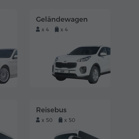
Geländewagen
x 4
x 4
Reisebus
x 50
x 50