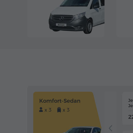
Komfort-Sedan
J
J
x 3
x 3
2