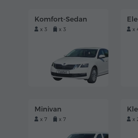
Komfort-Sedan
El
x 3
x 3
x 
Minivan
Kl
x 7
x 7
x 