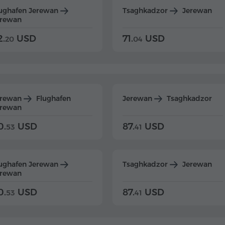
ughafen Jerewan
Tsaghkadzor
Jerewan
erewan
2.
USD
71.
USD
20
04
erewan
Flughafen
Jerewan
Tsaghkadzor
erewan
0.
USD
87.
USD
53
41
ughafen Jerewan
Tsaghkadzor
Jerewan
erewan
0.
USD
87.
USD
53
41