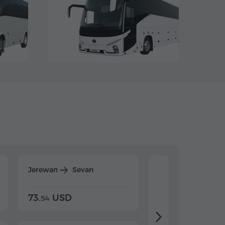
Jerewan
Sevan
Jerewan
Dilijan
73.
USD
84.
USD
54
92