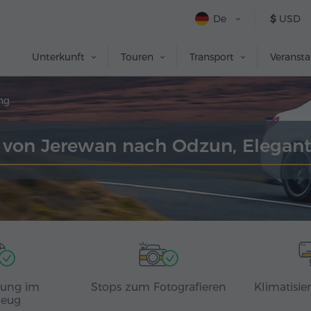
De
$
USD
Unterkunft
Touren
Transport
Veranst
ng
r von Jerewan nach Odzun, Elegan
rung im
Stops zum Fotografieren
Klimatisie
zeug