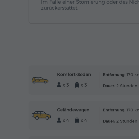
Im Falle einer Stornierung oder des Nic
zurückerstattet.
Komfort-Sedan
170 k
Entfernung:
x 3
x 3
2 Stunden 
Dauer:
Geländewagen
170 k
Entfernung:
x 4
x 4
2 Stunden 
Dauer: