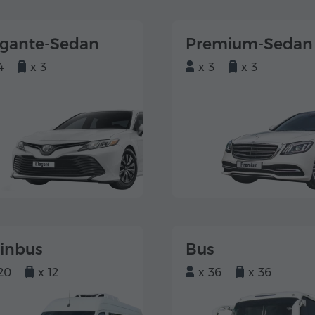
egante-Sedan
Premium-Sedan
4
x 3
x 3
x 3
einbus
Bus
20
x 12
x 36
x 36