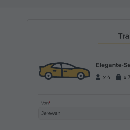
Tr
Elegante-S
x 4
x 
Von
Jerewan