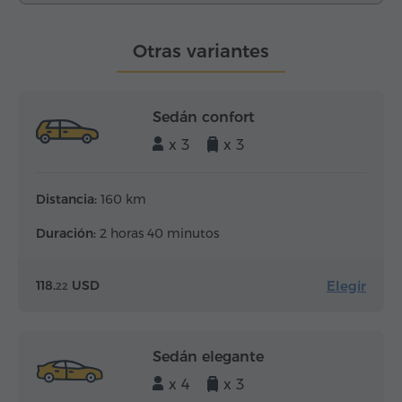
Otras variantes
Sedán confort
x 3
x 3
Distancia:
160 km
Duración:
2 horas 40 minutos
Elegir
118.
USD
22
Sedán elegante
x 4
x 3