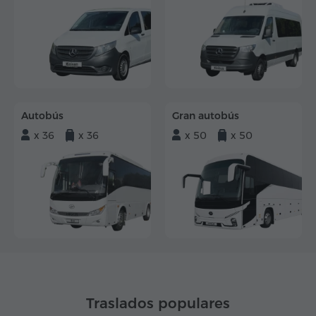
Autobús
Gran autobús
x 36
x 36
x 50
x 50
Traslados populares