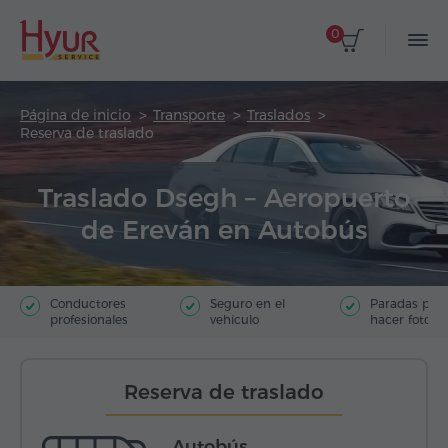
0
Página de inicio
Transporte
Traslados
Reserva de traslado
Traslado Dsegh – Aeropuerto
de Ereván en Autobús
Conductores
Seguro en el
Paradas par
profesionales
vehículo
hacer fotos
Reserva de traslado
Autobús