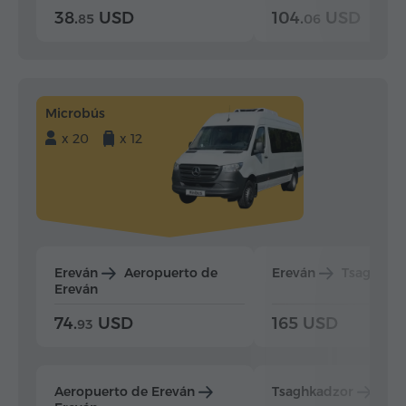
38.
USD
104.
USD
85
06
Microbús
x 20
x 12
Ereván
Aeropuerto de
Ereván
Tsaghkad
Ereván
74.
USD
165 USD
93
Aeropuerto de Ereván
Tsaghkadzor
Ere