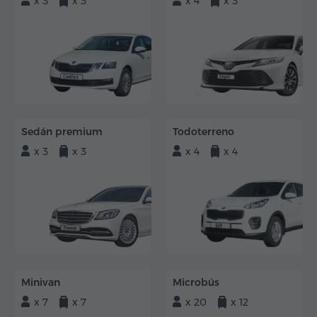
x 3
x 3
x 4
x 3
Sedán premium
Todoterreno
x 3
x 3
x 4
x 4
Minivan
Microbús
x 7
x 7
x 20
x 12