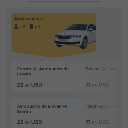
Sedán confort
x 3
x 3
Ereván
Aeropuerto de
Ereván
Tsaghkad
Ereván
22.
USD
71.
USD
20
04
Aeropuerto de Ereván
Tsaghkadzor
Ere
Ereván
22.
USD
71.
USD
20
04