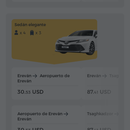
Sedán elegante
x 4
x 3
Ereván
Aeropuerto de
Ereván
Tsaghkad
Ereván
30.
USD
87.
USD
53
41
Aeropuerto de Ereván
Tsaghkadzor
Ere
Ereván
30.
USD
87.
USD