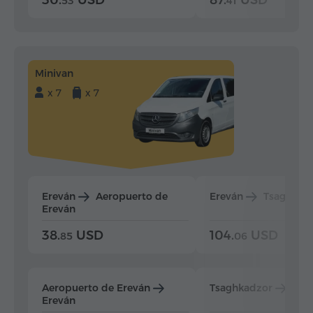
53
41
Minivan
x 7
x 7
Ereván
Aeropuerto de
Ereván
Tsaghkad
Ereván
38.
USD
104.
USD
85
06
Aeropuerto de Ereván
Tsaghkadzor
Ere
Ereván