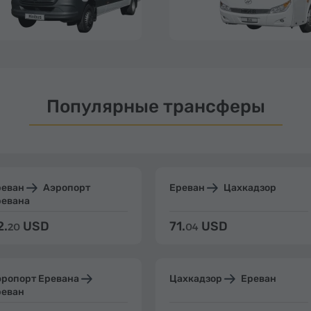
Популярные трансферы
реван
Аэропорт
Ереван
Цахкадзор
ревана
2.
USD
71.
USD
20
04
эропорт Еревана
Цахкадзор
Ереван
реван