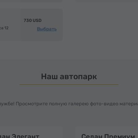
м
730 USD
са 12
Выбрать
Наш автопарк
службе! Просмотрите полную галерею фото-видео матери
дан Элегант
Седан Премиум