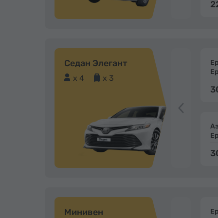
2
Седан Элегант
Е
Е
x 4
x 3
3
А
Е
3
Минивен
Е