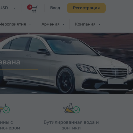
0
USD
Вход
Регистрация
Мероприятия
Армения
Компания
евана
ины с
Бутилированная вода и
ионером
зонтики