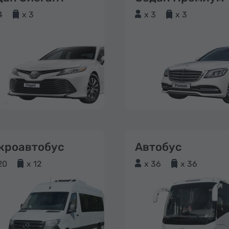
4
x 3
x 3
x 3
кроавтобус
Автобус
20
x 12
x 36
x 36