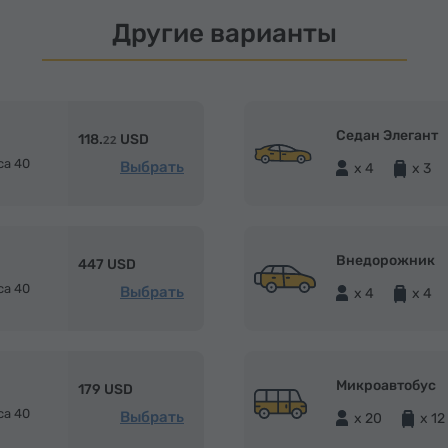
Другие варианты
м
Седан Элегант
118.
USD
22
са 40
Выбрать
x 4
x 3
м
Внедорожник
447 USD
са 40
Выбрать
x 4
x 4
м
Микроавтобус
179 USD
са 40
Выбрать
x 20
x 12