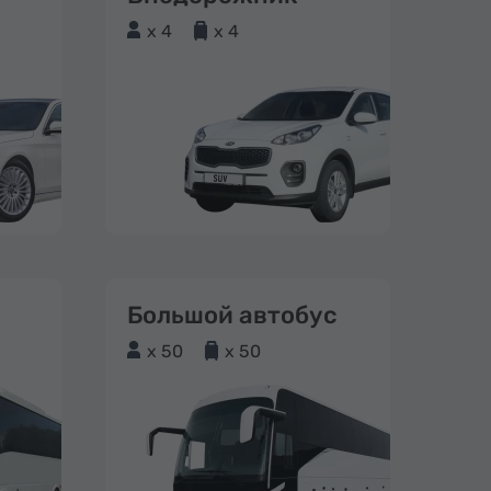
x 4
x 4
Большой автобус
x 50
x 50