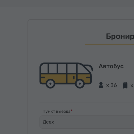
Бронир
Автобус
x 36
x
Пункт выезда
Дсех