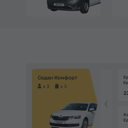
Седан Комфорт
Е
Е
x 3
x 3
2
А
Е