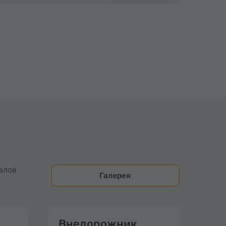
алов
Галерея
Внедорожник