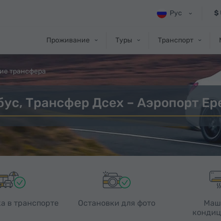
Рус
$
Проживание
Туры
Транспорт
ие трансфера
бус, Трансфер Дсех – Аэропорт Ер
а в транспорте
Остановки для фото
Маш
кондиц