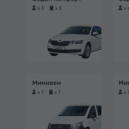
x 3
x 3
x 
Минивен
Ми
x 7
x 7
x 