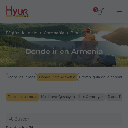
0
Página de inicio
Compañía
Blog
Dónde ir en Armenia
Todos los temas
Dónde ir en Armenia
Ereván: guía de la capital
C
Todos los autoras
Marianna Qosakyan
Lilit Gevorgyan
Diana Tum
Resultados:
16