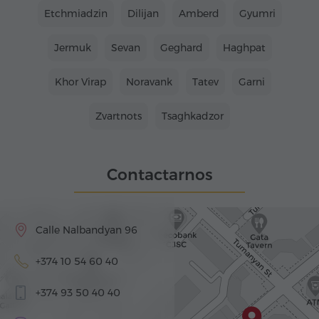
Etchmiadzin
Dilijan
Amberd
Gyumri
Jermuk
Sevan
Geghard
Haghpat
Khor Virap
Noravank
Tatev
Garni
Zvartnots
Tsaghkadzor
Contactarnos
Calle Nalbandyan 96
+374 10 54 60 40
+374 93 50 40 40