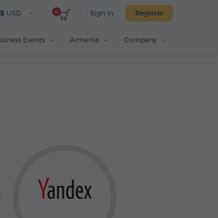
0
$
USD
Sign in
Register
siness Events
Armenia
Company