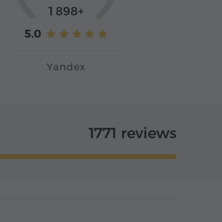
1 898+
5.0
Yandex
1771 reviews