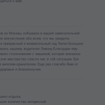
щаться к вам.
тов из Москвы побывали в вашей замечательной
ые впечатления обо всем, что мы увидели.
ла прекрасный и внимательный гид Лилит.Большое
казать нашему водителю Ливону.Благодаря ему
вого столкновения с машиной, которая внезапно
ское мастерство спасло нас в той ситуации. Бог
м ангелом-хранителем. Еще раз спасибо Вам от
здоровья и благополучия.
шего отдыха.
ьшое количество интересной