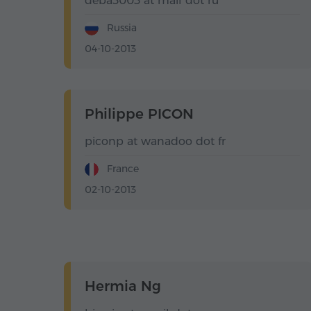
deba3003 at mail dot ru
Russia
04-10-2013
Philippe PICON
piconp at wanadoo dot fr
France
02-10-2013
Hermia Ng