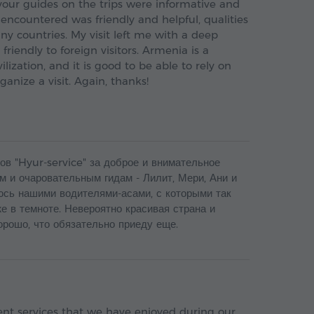
your guides on the trips were informative and
I encountered was friendly and helpful, qualities
ny countries. My visit left me with a deep
riendly to foreign visitors. Armenia is a
ilization, and it is good to be able to rely on
anize a visit. Again, thanks!
в "Hyur-service" за доброе и внимательное
 и очаровательным гидам - Лилит, Мери, Ани и
юсь нашими водителями-асами, с которыми так
е в темноте. Невероятно красивая страна и
рошо, что обязательно приеду еще.
lent services that we have enjoyed during our