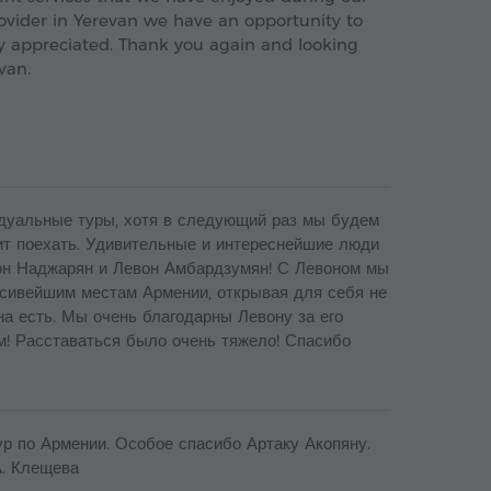
rovider in Yerevan we have an opportunity to
tly appreciated. Thank you again and looking
van.
дуальные туры, хотя в следующий раз мы будем
ит поехать. Удивительные и интереснейшие люди
он Наджарян и Левон Амбардзумян! С Левоном мы
асивейшим местам Армении, открывая для себя не
она есть. Мы очень благодарны Левону за его
м! Расставаться было очень тяжело! Спасибо
ур по Армении. Особое спасибо Артаку Акопяну.
А. Клещева