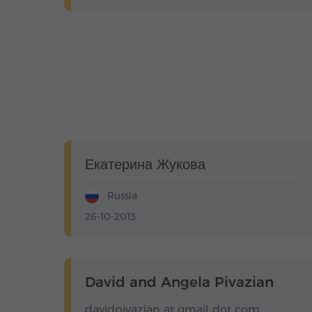
Екатерина Жукова
Russia
26-10-2013
David and Angela Pivazian
davidpivazian at gmail dot com