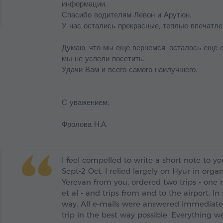
информации.
Спасибо водителям Левон и Арутюн.
У нас остались прекрасные, теплые впечатле
Думаю, что мы еще вернемся, осталось еще с
мы не успели посетить.
Удачи Вам и всего самого наилучшего.
С уважением,
Фролова Н.А.
I feel compelled to write a short note to y
Sept-2 Oct. I relied largely on Hyur in orga
Yerevan from you, ordered two trips - one 
et al - and trips from and to the airport. I
way. All e-mails were answered immediate
trip in the best way possible. Everything