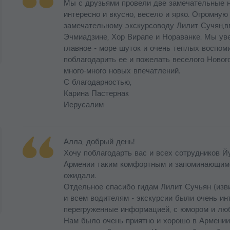
Мы с друзьями провели две замечательные н
интересно и вкусно, весело и ярко. Огромну
замечательному экскурсоводу Лилит Сучян,вм
Эчмиадзине, Хор Вирапе и Нораванке. Мы уве
главное - море шуток и очень теплых воспом
поблагодарить ее и пожелать веселого Нового
много-много новых впечатлений.
С благодарностью,
Карина Пастернак
Иерусалим
Алла, добрый день!
Хочу поблагодарть вас и всех сотрудников Йу
Армении таким комфортным и запоминающимс
ожидали.
Отдельное спасибо гидам Лилит Сучьян (изв
и всем водителям - экскурсии были очень ин
перегруженные информацией, с юмором и люб
Нам было очень приятно и хорошо в Армении